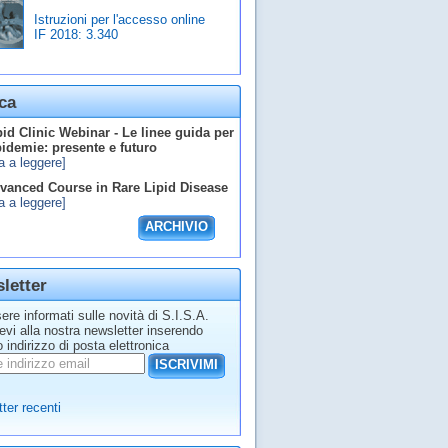
Istruzioni per l'accesso online
IF 2018:
3.340
ca
id Clinic Webinar - Le linee guida per
ipidemie: presente e futuro
a a leggere]
anced Course in Rare Lipid Disease
a a leggere]
ARCHIVIO
letter
ere informati sulle novità di S.I.S.A.
tevi alla nostra newsletter inserendo
o indirizzo di posta elettronica
ISCRIVIMI
ter recenti