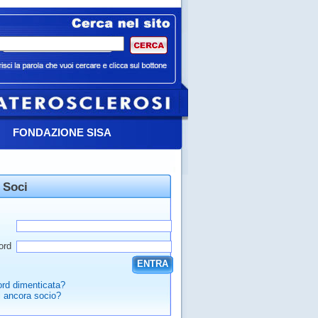
FONDAZIONE SISA
 Soci
ord
ENTRA
rd dimenticata?
 ancora socio?