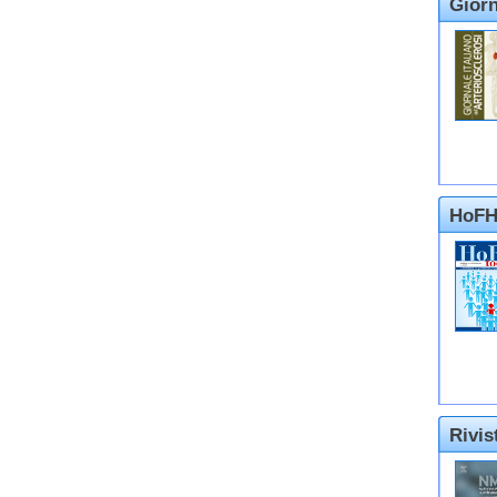
Giorn
HoFH
Rivi