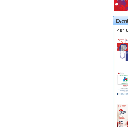
Event
40° 