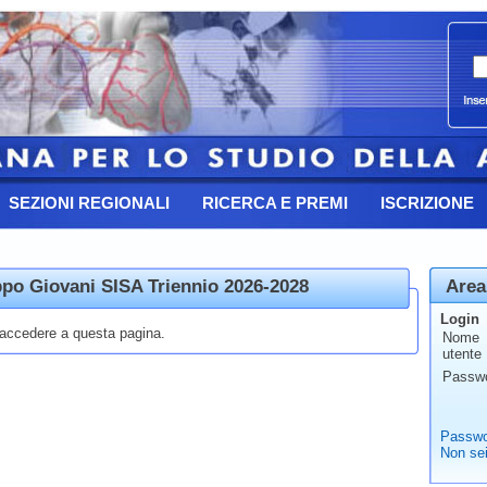
SEZIONI REGIONALI
RICERCA E PREMI
ISCRIZIONE
po Giovani SISA Triennio 2026-2028
Area
Login
r accedere a questa pagina.
Nome
utente
Passw
Passwo
Non sei