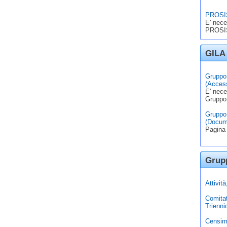
PROSIS
E' nece
PROSIS
GILA 
Gruppo 
(Access
E' nece
Gruppo
Gruppo 
(Docum
Pagina 
Grupp
Attivit
Comita
Trienni
Censim