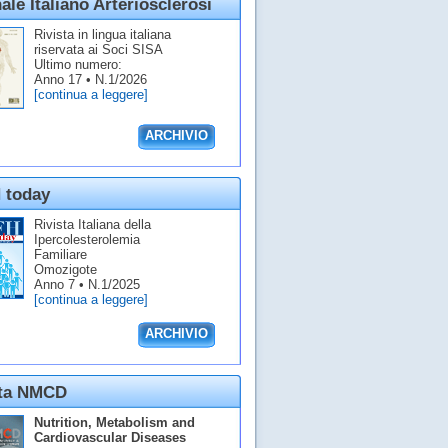
ale Italiano Arteriosclerosi
Rivista in lingua italiana
riservata ai Soci SISA
Ultimo numero:
Anno 17 • N.1/2026
[continua a leggere]
ARCHIVIO
 today
Rivista Italiana della
Ipercolesterolemia
Familiare
Omozigote
Anno 7 • N.1/2025
[continua a leggere]
ARCHIVIO
sta NMCD
Nutrition, Metabolism and
Cardiovascular Diseases