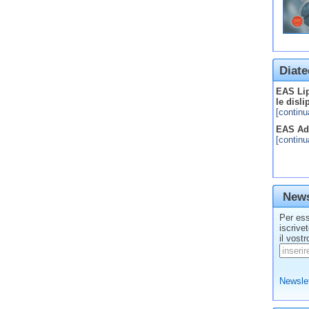
Diate
EAS Lip
le disl
[continu
EAS Adv
[continu
News
Per ess
iscrive
il vostr
Newslet