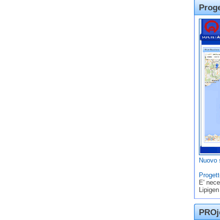
Prog
Nuovo s
Progett
E' nece
Lipigen
PROje