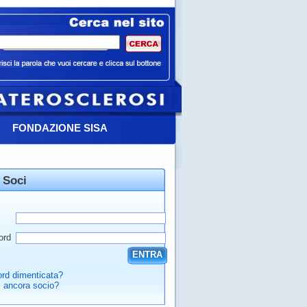
FONDAZIONE SISA
 Soci
ord
ENTRA
rd dimenticata?
 ancora socio?