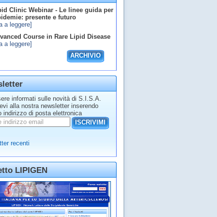
id Clinic Webinar - Le linee guida per
ipidemie: presente e futuro
a a leggere]
anced Course in Rare Lipid Disease
a a leggere]
ARCHIVIO
letter
ere informati sulle novità di S.I.S.A.
tevi alla nostra newsletter inserendo
o indirizzo di posta elettronica
ISCRIVIMI
ter recenti
etto LIPIGEN