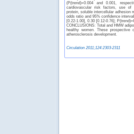
(P(trend)=0.004 and 0.001, respecti
cardiovascular risk factors, use of
protein, soluble intercellular adhesion 
odds ratio and 95% confidence interval 
[0.22-1.00], 0.30 [0.12-0.76]; P(trend)=
CONCLUSIONS: Total and HMW adiponect
healthy women. These prospective dat
atherosclerosis development.
Circulation 2011;124:2303-2311