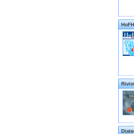
HoFH
Rivi
Diate