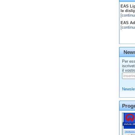
EAS Lip
le disl
[continu
EAS Adv
[continu
News
Per ess
iscrive
il vostr
Newslet
Prog