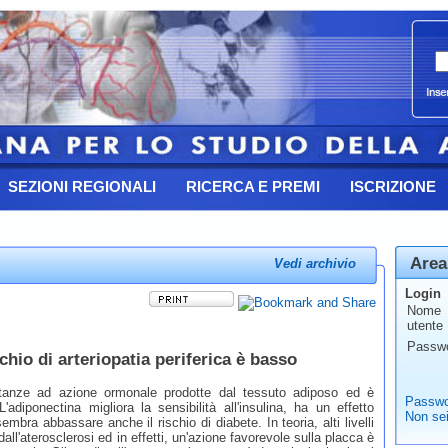
SEZIONI REGIONALI
RICERCA E PREMI
ISCRIZIONE
Area
Vedi archivio
Login
Nome
utente
Passw
schio di arteriopatia periferica è basso
stanze ad azione ormonale prodotte dal tessuto adiposo ed è
Passwo
'adiponectina migliora la sensibilità all'insulina, ha un effetto
Non sei
mbra abbassare anche il rischio di diabete. In teoria, alti livelli
ll'aterosclerosi ed in effetti, un'azione favorevole sulla placca è