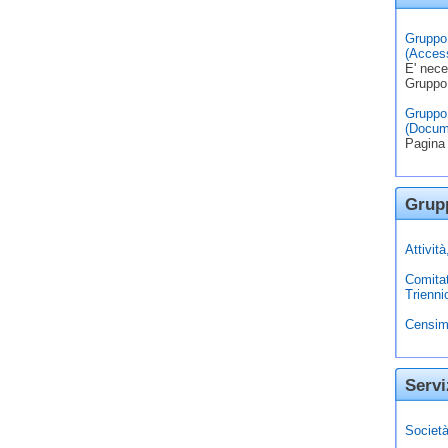
Gruppo 
(Access
E' nece
Gruppo
Gruppo 
(Docum
Pagina 
Grupp
Attivit
Comita
Trienni
Censim
Servi
Società