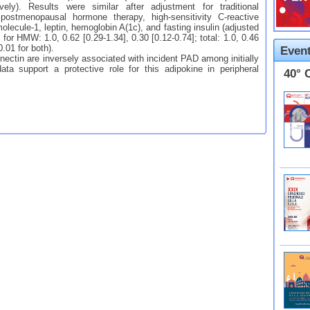
vely). Results were similar after adjustment for traditional
 postmenopausal hormone therapy, high-sensitivity C-reactive
molecule-1, leptin, hemoglobin A(1c), and fasting insulin (adjusted
for HMW: 1.0, 0.62 [0.29-1.34], 0.30 [0.12-0.74]; total: 1.0, 0.46
0.01 for both).
Event
in are inversely associated with incident PAD among initially
a support a protective role for this adipokine in peripheral
40° 