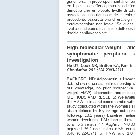
già emersa in prove sperimentali di lab
ed il possibile effetto protettivo dell'
dimostra che un elevato livello di adi
associa ad una riduzione del rischio d
precedente osservazione di una signific
cardiovascolare non fatale. Se quest
livello di adiponectina, tipico dell'obe
rischio cardiovascolare.
High-molecular-weight a
symptomatic peripheral
investigation
Ho DY, Cook NR, Britton KA, Kim E,
Circulation 2011;124:2303-2311
BACKGROUND: Adiponectin is linked to 
data show no consistent relationship 
our knowledge, no prior prospective 
weight (HMW) adiponectin, and incident
METHODS AND RESULTS: We evaluated t
the HMW-to-total adiponectin ratio wit
study conducted within the Women's H
strata defined by 5-year age categori
follow-up=13.2 years). Baseline median
women developing PAD than in those 
total: 5.6 versus 7.4 Âµg/mL, P<0.000
adjusted PAD odds ratios (95% confide
0.40 (0.22-0.74) for HMW and 1.0, 0