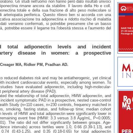
oratorio. Gli studi nell'uomo non hanno però dato risultati univoci
adiponectina rimane ancora da stabilire. Il lavoro della Ho e coll.
ponectina totale e della sua frazione di alto peso molecolare si
i arteriopatia periferica. Questo rilievo ben si accorda con una
ativa associazione tra adiponectina e ridotto rischio di malattia
i dati verranno confermati, si potrebbe presumere che un basso
sità, potrebbe essere il legame tra l'obesità stessa e l'aumento del
nd total adiponectin levels and incident
 artery disease in women: a prospective
 Creager MA, Ridker PM, Pradhan AD.
reduced diabetes risk and may be antiatherogenic, yet clinical
with incident cardiovascular events, especially among women. To
studies have evaluated adiponectin, including high-molecular-
 peripheral artery disease (PAD).
he relationship of total adiponectin, HMW adiponectin, and
h incident symptomatic PAD in a prospective, nested case-control
ealth Study (n=110 cases, n=230 controls, frequency matched in
es, smoking, fasting status, and follow-up time; median cohort
 levels of HMW and total adiponectin were significantly lower in
remaining event free (HMW: 3.3 versus 3.8 Âµg/mL, P=0.0005;
1). The ratio did not differ significantly between groups. Age-
nce intervals) across tertiles were 1.0, 0.66 (0.39-1.13), and
.74 (0.43-1.25), and 0.35 (0.18-0.65) for total adiponectin