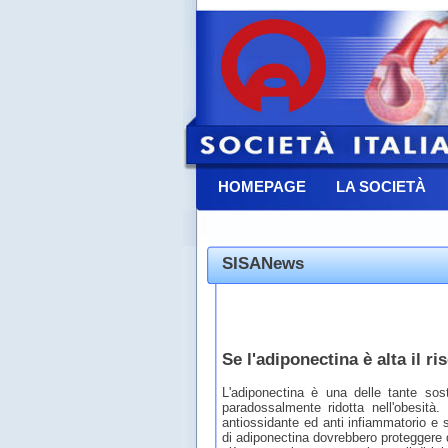
HOMEPAGE
LA SOCIETÀ
CONTATTACI
SISANews
Se l'adiponectina è alta il ri
L'adiponectina è una delle tante so
paradossalmente ridotta nell'obesità. L
antiossidante ed anti infiammatorio e se
di adiponectina dovrebbero proteggere da