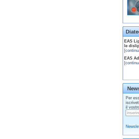
Diate
EAS Lip
le disl
[continu
EAS Adv
[continu
News
Per ess
iscrive
il vostr
Newslet