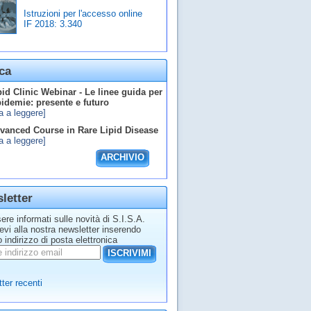
Istruzioni per l'accesso online
IF 2018:
3.340
ca
id Clinic Webinar - Le linee guida per
ipidemie: presente e futuro
a a leggere]
anced Course in Rare Lipid Disease
a a leggere]
ARCHIVIO
letter
ere informati sulle novità di S.I.S.A.
tevi alla nostra newsletter inserendo
o indirizzo di posta elettronica
ISCRIVIMI
ter recenti