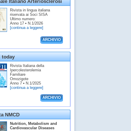
ale Italiano Arteriosclerosi
Rivista in lingua italiana
riservata ai Soci SISA
Ultimo numero:
Anno 17 • N.1/2026
[continua a leggere]
ARCHIVIO
 today
Rivista Italiana della
Ipercolesterolemia
Familiare
Omozigote
Anno 7 • N.1/2025
[continua a leggere]
ARCHIVIO
sta NMCD
Nutrition, Metabolism and
Cardiovascular Diseases