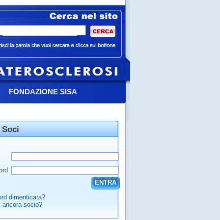
FONDAZIONE SISA
 Soci
ord
ENTRA
rd dimenticata?
 ancora socio?