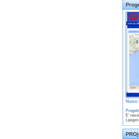
Prog
Nuovo s
Progett
E' nece
Lipigen
PROje