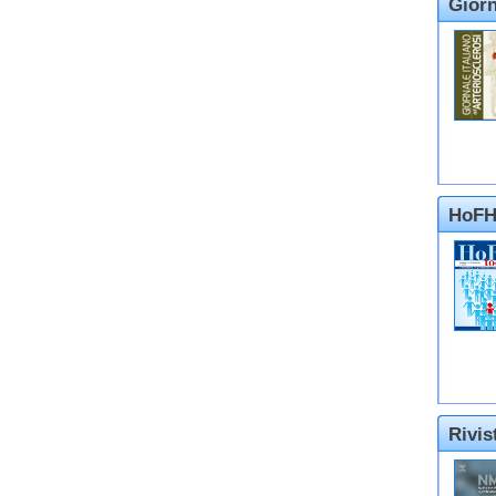
Giorn
HoFH
Rivi