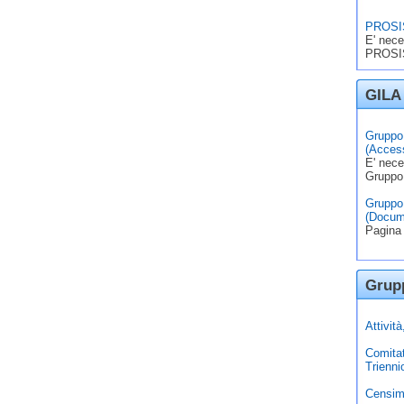
PROSIS
E' nece
PROSIS
GILA 
Gruppo 
(Access
E' nece
Gruppo
Gruppo 
(Docum
Pagina 
Grupp
Attivit
Comita
Trienni
Censim