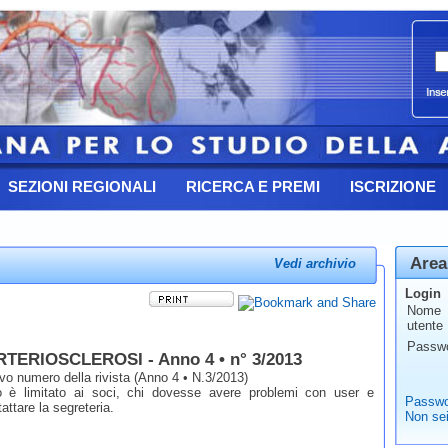
SEZIONI REGIONALI
RICERCA E PREMI
ISCRIZIONE
Area
Vedi archivio
Login
Nome
utente
Passw
TERIOSCLEROSI - Anno 4 • n° 3/2013
uovo numero della rivista (Anno 4 • N.3/2013)
o è limitato ai soci, chi dovesse avere problemi con user e
Passwo
ttare la segreteria.
Non sei