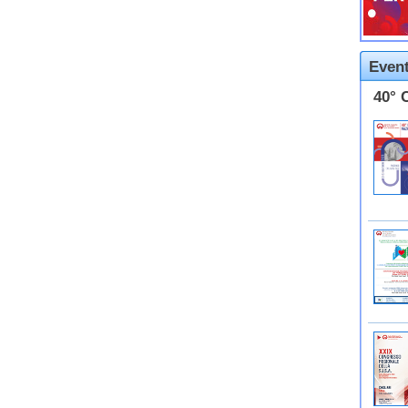
Event
40° 