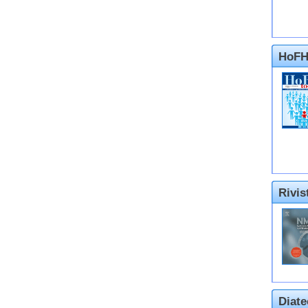
HoFH
Rivi
Diate