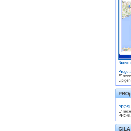
Nuovo s
Progett
E' nece
Lipigen
PROje
PROSIS
E' nece
PROSIS
GILA 