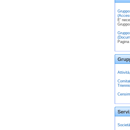
Gruppo 
(Access
E' nece
Gruppo
Gruppo 
(Docum
Pagina 
Grupp
Attivit
Comita
Trienni
Censim
Servi
Società