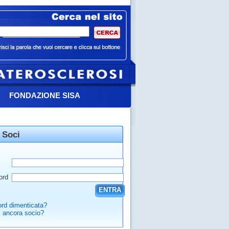
FONDAZIONE SISA
 Soci
ord
ENTRA
rd dimenticata?
 ancora socio?