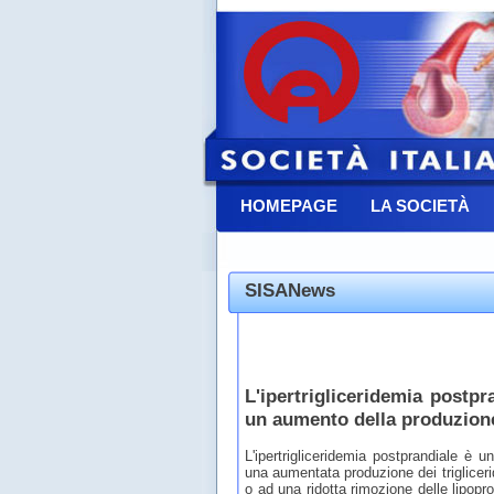
HOMEPAGE
LA SOCIETÀ
CONTATTACI
SISANews
L'ipertrigliceridemia postp
un aumento della produzione 
L'ipertrigliceridemia postprandiale è
una aumentata produzione dei triglicerid
o ad una ridotta rimozione delle lipoprot