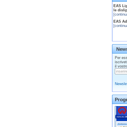
EAS Lip
le disl
[continu
EAS Adv
[continu
News
Per ess
iscrive
il vostr
Newslet
Prog