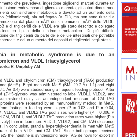
ento che prevedeva l'ingestione trigliceridi marcati durante un
 infusione endovenosa di glicerolo marcato, gli autori dimostrano
 pazienti con sindrome metabolica è dovuto ad un aumento della
stino (chilomicroni), sia nel fegato (VLDL), ma non sono riusciti a
i rimozione dal plasma nÃ© dei chilomicroni, nÃ© delle VLDL.
 e di trigliceridi delle VLDL era già stato descritto e collegato
atteristica tipica della sindrome metabolica. Di più difficile
one dei trigliceridi da parte delle cellule intestinali che potrebbe
terociti e ad un aumento dei depositi di trigliceridi negli stessi.
demia in metabolic syndrome is due to an
omicron and VLDL triacylglycerol
ovorka R, Umpleby AM
d VLDL and chylomicron (CM) triacylglycerol (TAG) production
rome (MetS). Eight men with MetS (BMI 29.7 Â± 1.1) and eight
1 Â± 0.4) were studied using a frequent feeding protocol. After
 of (2)H5-glycerol was administered to label VLDL1, VLDL2, and
s administered orally as an independent measure of CM TAG
poproteins were separated by an immunoaffinity method. In MetS,
rom fasting to feeding were higher (P = 0.03 and P = 0.04,
CM, VLDL1, and VLDL2 TAG pool sizes were higher (P = 0.006, P
and CM, VLDL1, and VLDL2 TAG production rates were higher (P <
ctively) than in lean men. VLDL1, VLDL2, and CM TAG clearance
s. In conclusion, prandial hypertriglyceridemia in men with MetS
 rate of both VLDL and CM TAG. Since both groups received
MetS the intestine is synthesizing more TAG de novo for export in