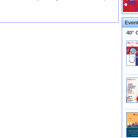
Event
40° 