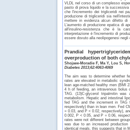
VLDL nel corso di un complesso esperim
pasto di prova liquido e la successiva
che l'incremento dei trigliceridi nei
produzione di trigliceridi sia nell'inte
mettere in evidenza alcun difetto d
L'aumento di produzione epatica di apoB
all'insulino-resistenza che è la car
interpretazione è l'incremento di produzi
essere dovuto alla neolipogenesi negli en
Prandial hypertriglyceri
overproduction of both chyl
Shojaee-Moradie F, Ma Y, Lou S, H
Diabetes 2013;62:4063-4069
The aim was to determine whether fe
rates are elevated in metabolic synd
lean age-matched healthy men (BMI 23.
4 h of feeding, an intravenous bolus
TAG. (13)C-glycerol tripalmitin wa
metabolism. Hepatic and intestinal li
fed TAG and the increment in TAG f
respectively) than in lean men. Fed 
= 0.03, and P < 0.02, respectively), 
0.002, P < 0.05, and P = 0.06, respe
rates were not different between group
was due to an increased production
identical meals, this suggests that in 