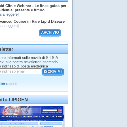
id Clinic Webinar - Le linee guida per
ipidemie: presente e futuro
a a leggere]
anced Course in Rare Lipid Disease
a a leggere]
ARCHIVIO
letter
ere informati sulle novità di S.I.S.A.
tevi alla nostra newsletter inserendo
o indirizzo di posta elettronica
ISCRIVIMI
ter recenti
etto LIPIGEN