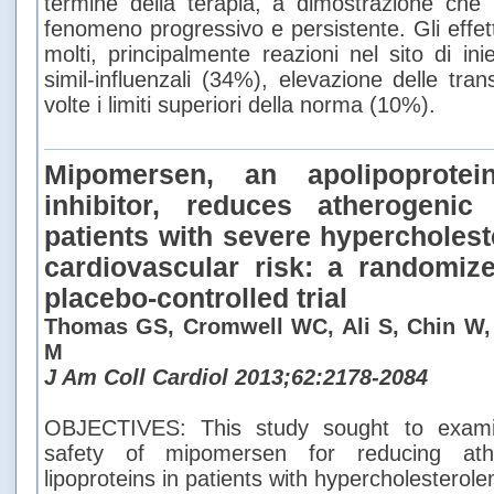
termine della terapia, a dimostrazione che
fenomeno progressivo e persistente. Gli effetti
molti, principalmente reazioni nel sito di in
simil-influenzali (34%), elevazione delle tra
volte i limiti superiori della norma (10%).
Mipomersen, an apolipoprote
inhibitor, reduces atherogenic 
patients with severe hypercholest
cardiovascular risk: a randomize
placebo-controlled trial
Thomas GS, Cromwell WC, Ali S, Chin W,
M
J Am Coll Cardiol 2013;62:2178-2084
OBJECTIVES: This study sought to exami
safety of mipomersen for reducing athe
lipoproteins in patients with hypercholesterole