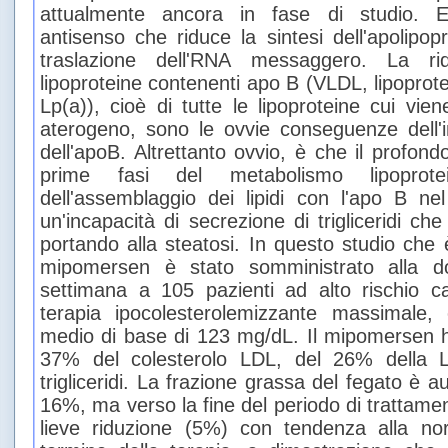
attualmente ancora in fase di studio. E'
antisenso che riduce la sintesi dell'apolipop
traslazione dell'RNA messaggero. La ri
lipoproteine contenenti apo B (VLDL, lipoprot
Lp(a)), cioè di tutte le lipoproteine cui vien
aterogeno, sono le ovvie conseguenze dell'in
dell'apoB. Altrettanto ovvio, è che il profon
prime fasi del metabolismo lipoprotei
dell'assemblaggio dei lipidi con l'apo B nel 
un'incapacità di secrezione di trigliceridi che
portando alla steatosi. In questo studio che è
mipomersen è stato somministrato alla 
settimana a 105 pazienti ad alto rischio ca
terapia ipocolesterolemizzante massimale,
medio di base di 123 mg/dL. Il mipomersen h
37% del colesterolo LDL, del 26% della 
trigliceridi. La frazione grassa del fegato è 
16%, ma verso la fine del periodo di trattame
lieve riduzione (5%) con tendenza alla nor