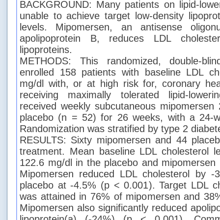
BACKGROUND: Many patients on lipid-lower
unable to achieve target low-density lipopro
levels. Mipomersen, an antisense oligonuc
apolipoprotein B, reduces LDL choleste
lipoproteins.
METHODS: This randomized, double-blind
enrolled 158 patients with baseline LDL ch
mg/dl with, or at high risk for, coronary h
receiving maximally tolerated lipid-loweri
received weekly subcutaneous mipomersen 
placebo (n = 52) for 26 weeks, with a 24-w
Randomization was stratified by type 2 diabet
RESULTS: Sixty mipomersen and 44 placebo
treatment. Mean baseline LDL cholesterol l
122.6 mg/dl in the placebo and mipomersen pa
Mipomersen reduced LDL cholesterol by -
placebo at -4.5% (p < 0.001). Target LDL c
was attained in 76% of mipomersen and 38% 
Mipomersen also significantly reduced apolip
lipoprotein(a) (-24%) (p < 0.001). Com