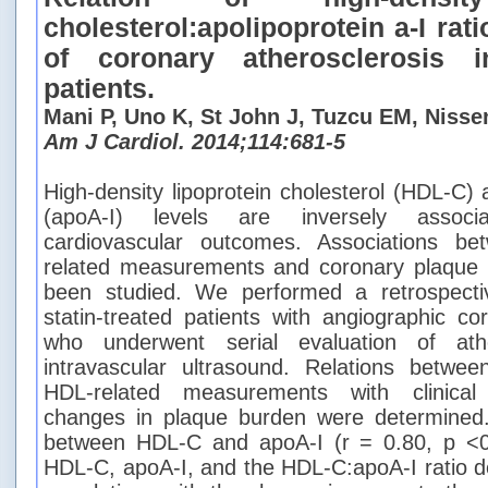
cholesterol:apolipoprotein a-I rat
of coronary atherosclerosis in
patients.
Mani P, Uno K, St John J, Tuzcu EM, Nisse
Am J Cardiol. 2014;114:681-5
High-density lipoprotein cholesterol (HDL-C) 
(apoA-I) levels are inversely associ
cardiovascular outcomes. Associations b
related measurements and coronary plaque 
been studied. We performed a retrospecti
statin-treated patients with angiographic co
who underwent serial evaluation of at
intravascular ultrasound. Relations betwee
HDL-related measurements with clinical 
changes in plaque burden were determined. 
between HDL-C and apoA-I (r = 0.80, p <0
HDL-C, apoA-I, and the HDL-C:apoA-I ratio 