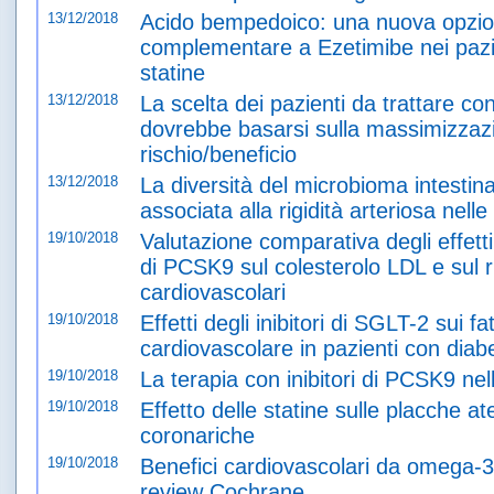
13/12/2018
Acido bempedoico: una nuova opzion
complementare a Ezetimibe nei pazien
statine
13/12/2018
La scelta dei pazienti da trattare co
dovrebbe basarsi sulla massimizzaz
rischio/beneficio
13/12/2018
La diversità del microbioma intestin
associata alla rigidità arteriosa nell
19/10/2018
Valutazione comparativa degli effetti d
di PCSK9 sul colesterolo LDL e sul ri
cardiovascolari
19/10/2018
Effetti degli inibitori di SGLT-2 sui fat
cardiovascolare in pazienti con diabe
19/10/2018
La terapia con inibitori di PCSK9 nell
19/10/2018
Effetto delle statine sulle placche at
coronariche
19/10/2018
Benefici cardiovascolari da omega-3
review Cochrane