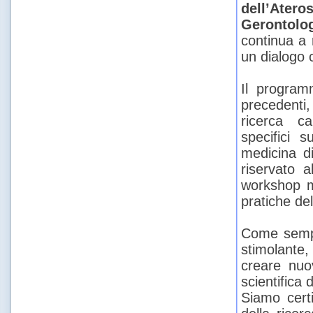
dell’Atero
Gerontolog
continua a 
un dialogo c
Il program
precedenti,
ricerca ca
specifici su
medicina d
riservato a
workshop me
pratiche de
Come sempre
stimolante,
creare nuo
scientifica 
Siamo certi