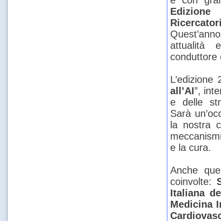
è con gran
Edizione
Ricercator
Quest’anno
attualità e
conduttore 
L’edizione 2
all’AI
”, int
e delle st
Sarà un’occ
la nostra 
meccanismi 
e la cura.
Anche ques
coinvolte:
Italiana d
Medicina I
Cardiovas