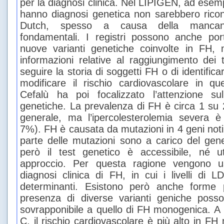
per la diagnosi clinica. Nel LIPIGEN, ad esemp
hanno diagnosi genetica non sarebbero ricono
Dutch, spesso a causa della mancanz
fondamentali. I registri possono anche porta
nuove varianti genetiche coinvolte in FH,
informazioni relative al raggiungimento dei 
seguire la storia di soggetti FH o di identific
modificare il rischio cardiovascolare in que
Cefalù ha poi focalizzato l’attenzione sul
genetiche. La prevalenza di FH è circa 1 su 
generale, ma l’ipercolesterolemia severa è
7%). FH è causata da mutazioni in 4 geni not
parte delle mutazioni sono a carico del g
però il test genetico è accessibile, né u
approccio. Per questa ragione vengono us
diagnosi clinica di FH, in cui i livelli di 
determinanti. Esistono però anche forme p
presenza di diverse varianti geniche poss
sovrapponibile a quello di FH monogenica. A pa
C, il rischio cardiovascolare è più alto in F