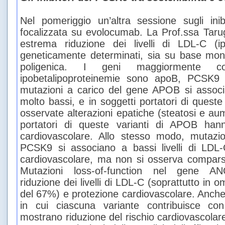
Nel pomeriggio un’altra sessione sugli ini
focalizzata su evolocumab. La Prof.ssa Tarug
estrema riduzione dei livelli di LDL-C (ip
geneticamente determinati, sia su base mo
poligenica. I geni maggiormente co
ipobetalipoproteinemie sono apoB, PCSK
mutazioni a carico del gene APOB si associa
molto bassi, e in soggetti portatori di quest
osservate alterazioni epatiche (steatosi e au
portatori di queste varianti di APOB hann
cardiovascolare. Allo stesso modo, mutazion
PCSK9 si associano a bassi livelli di LDL-
cardiovascolare, ma non si osserva comparsa
Mutazioni loss-of-function nel gene A
riduzione dei livelli di LDL-C (soprattutto in o
del 67%) e protezione cardiovascolare. Anche
in cui ciascuna variante contribuisce con
mostrano riduzione del rischio cardiovascolare