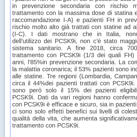
in prevenzione secondaria con rischio m
trattamento con la massima dose di statina ed
raccomandazione I-A) e pazienti FH in prev
rischio molto alto già trattati con statine ad
(I-C). I dati mostrano che in Italia, no
dell’utilizzo dei PCSK9i, non c’è stato magg
sistema sanitario. A fine 2018, circa 70
trattamento con PCSK9i (1/3 dei quali FH)
anni, l’85%in prevenzione secondaria. La com
la malattia coronarica; il 53% pazienti sono ind
alle statine. Tre regioni (Lombardia, Campan
circa il 44%dei pazienti trattati con PCSK9i
sono però solo il 15% dei pazienti eligibi
PCSK9i. Dati da vari regioni hanno conferma
con PCSK9i è efficace e sicuro, sia in pazie
ci sono solo effetti benefici sui livelli di col
qualità della vita, che aumenta significativ
trattamento con PCSK9i.