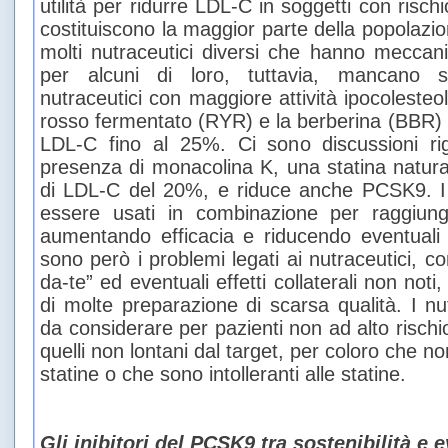
utilità per ridurre LDL-C in soggetti con risc
costituiscono la maggior parte della popolazi
molti nutraceutici diversi che hanno meccani
per alcuni di loro, tuttavia, mancano st
nutraceutici con maggiore attività ipocolesteo
rosso fermentato (RYR) e la berberina (BBR) ch
LDL-C fino al 25%. Ci sono discussioni r
presenza di monacolina K, una statina naturale
di LDL-C del 20%, e riduce anche PCSK9. I 
essere usati in combinazione per raggiunge
aumentando efficacia e riducendo eventuali 
sono però i problemi legati ai nutraceutici, com
da-te” ed eventuali effetti collaterali non noti
di molte preparazione di scarsa qualità. I nu
da considerare per pazienti non ad alto rischi
quelli non lontani dal target, per coloro che 
statine o che sono intolleranti alle statine.
Gli inibitori del PCSK9 tra sostenibilità e 