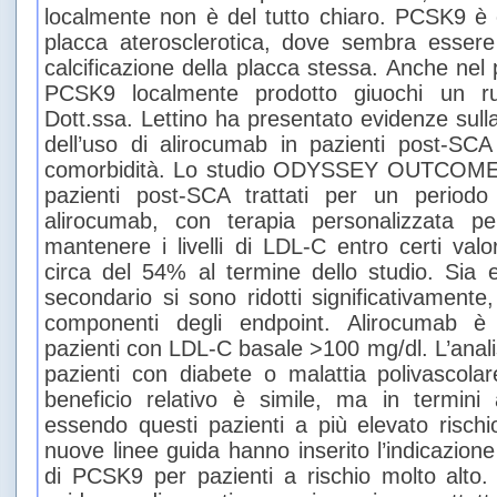
localmente non è del tutto chiaro. PCSK9 è
placca aterosclerotica, dove sembra essere
calcificazione della placca stessa. Anche ne
PCSK9 localmente prodotto giuochi un ru
Dott.ssa. Lettino ha presentato evidenze sulla
dell’uso di alirocumab in pazienti post-SCA
comorbidità. Lo studio ODYSSEY OUTCOMES 
pazienti post-SCA trattati per un period
alirocumab, con terapia personalizzata p
mantenere i livelli di LDL-C entro certi valo
circa del 54% al termine dello studio. Sia 
secondario si sono ridotti significativamente,
componenti degli endpoint. Alirocumab è r
pazienti con LDL-C basale >100 mg/dl. L’analis
pazienti con diabete o malattia polivascola
beneficio relativo è simile, ma in termini
essendo questi pazienti a più elevato rischi
nuove linee guida hanno inserito l’indicazione de
di PCSK9 per pazienti a rischio molto alto