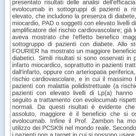
presentato risultati delle analisi dell’effica
evolocumab in sottogruppi di pazienti a ri
elevato, che includono la presenza di diabete,
miocardio, PAD o soggetti con elevato livelli di
amplificatore del rischio cardiovascolare; gi
aveva mostrato che l’effetto benefico magg
sottogruppo di pazienti con diabete. Allo 
FOURIER ha mostrato un maggiore beneficio 
diabetici. Simili risultati si sono osservati in
infarto miocardico, soprattutto in pazienti tra
dall’infarto, oppure con arteriopatia periferic
rischio cardiovascolare, e in cui il massimo b
pazienti con malattia polidistrettuale (a risc
pazienti con elevato livelli di Lp(a) hanno
seguito a trattamento con evolocumab rispetto 
normali. Da questi risultati è evidente che 
assoluto, maggiore è il beneficio che si o
evolocumab. Infine il Prof. Zambon ha most
utilizzo dei PCSK9i nel mondo reale. Secondo
i pazienti non a target in cui si possono usar