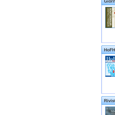
Giorn
HoFH
Rivi