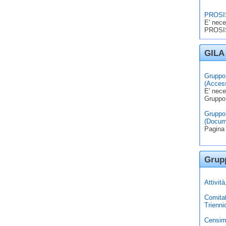
PROSIS
E' nece
PROSIS
GILA 
Gruppo 
(Access
E' nece
Gruppo
Gruppo 
(Docum
Pagina 
Grupp
Attivit
Comita
Trienni
Censim