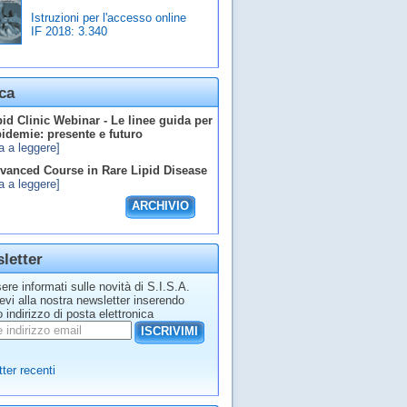
Istruzioni per l'accesso online
IF 2018:
3.340
ca
id Clinic Webinar - Le linee guida per
ipidemie: presente e futuro
a a leggere]
anced Course in Rare Lipid Disease
a a leggere]
ARCHIVIO
letter
ere informati sulle novità di S.I.S.A.
tevi alla nostra newsletter inserendo
o indirizzo di posta elettronica
ISCRIVIMI
ter recenti