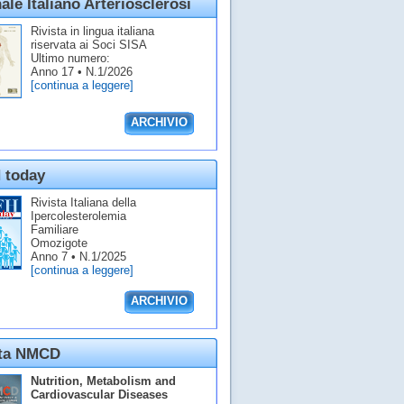
ale Italiano Arteriosclerosi
Rivista in lingua italiana
riservata ai Soci SISA
Ultimo numero:
Anno 17 • N.1/2026
[continua a leggere]
ARCHIVIO
 today
Rivista Italiana della
Ipercolesterolemia
Familiare
Omozigote
Anno 7 • N.1/2025
[continua a leggere]
ARCHIVIO
sta NMCD
Nutrition, Metabolism and
Cardiovascular Diseases