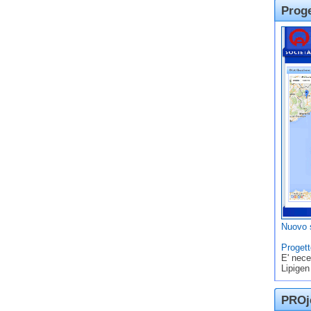
Prog
Nuovo s
Progett
E' nece
Lipigen
PROje