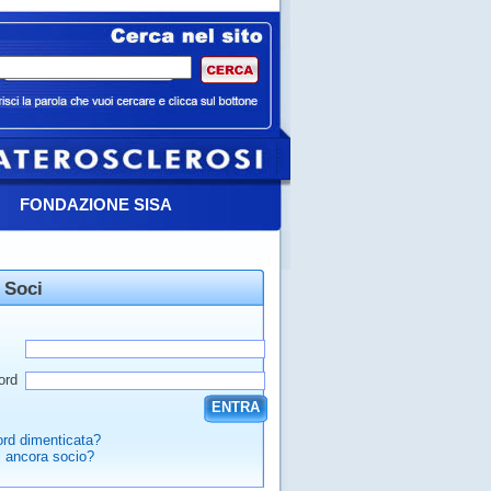
FONDAZIONE SISA
 Soci
ord
ENTRA
rd dimenticata?
 ancora socio?