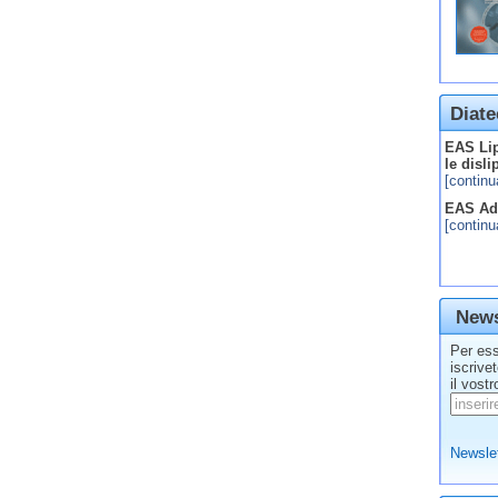
Diate
EAS Lip
le disl
[continu
EAS Adv
[continu
News
Per ess
iscrive
il vostr
Newslet