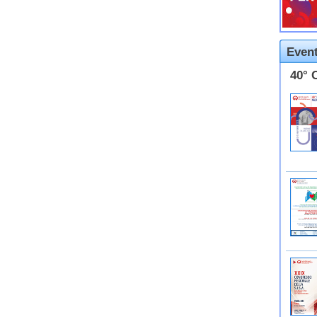
Event
40° 