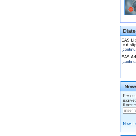
Diate
EAS Lip
le disl
[continu
EAS Adv
[continu
News
Per ess
iscrive
il vostr
Newslet