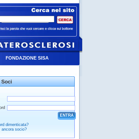
FONDAZIONE SISA
 Soci
ord
ENTRA
rd dimenticata?
 ancora socio?