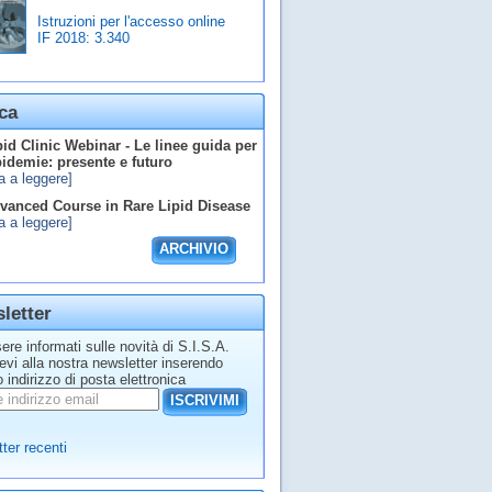
Istruzioni per l'accesso online
IF 2018:
3.340
ca
id Clinic Webinar - Le linee guida per
ipidemie: presente e futuro
a a leggere]
anced Course in Rare Lipid Disease
a a leggere]
ARCHIVIO
letter
ere informati sulle novità di S.I.S.A.
tevi alla nostra newsletter inserendo
o indirizzo di posta elettronica
ISCRIVIMI
ter recenti