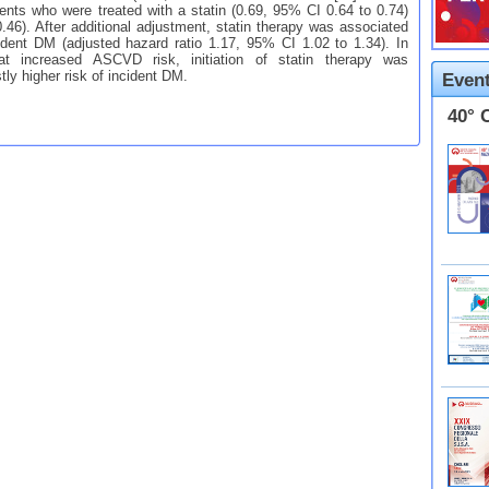
ients who were treated with a statin (0.69, 95% CI 0.64 to 0.74)
46). After additional adjustment, statin therapy was associated
ident DM (adjusted hazard ratio 1.17, 95% CI 1.02 to 1.34). In
at increased ASCVD risk, initiation of statin therapy was
ly higher risk of incident DM.
Event
40° 