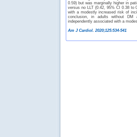
0.59) but was marginally higher in pat
versus no LLT (0.42, 95% CI 0.38 to 0.
with a modestly increased risk of inc
conclusion, in adults without DM 
independently associated with a modest
Am J Cardiol. 2020;125:534-541