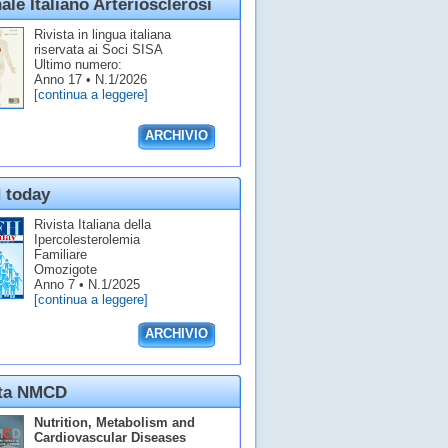
ale Italiano Arteriosclerosi
Rivista in lingua italiana
riservata ai Soci SISA
Ultimo numero:
Anno 17 • N.1/2026
[continua a leggere]
ARCHIVIO
 today
Rivista Italiana della
Ipercolesterolemia
Familiare
Omozigote
Anno 7 • N.1/2025
[continua a leggere]
ARCHIVIO
sta NMCD
Nutrition, Metabolism and
Cardiovascular Diseases