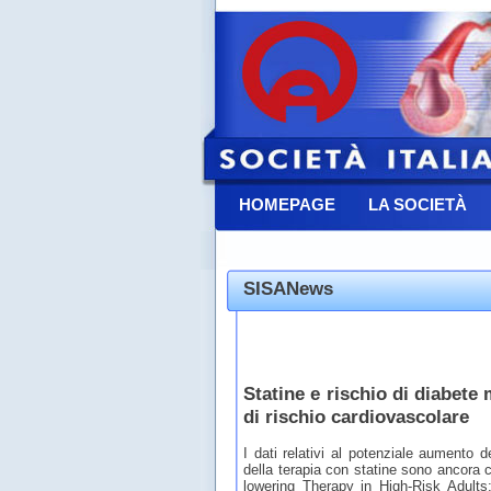
HOMEPAGE
LA SOCIETÀ
CONTATTACI
SISANews
Statine e rischio di diabete 
di rischio cardiovascolare
I dati relativi al potenziale aumento d
della terapia con statine sono ancora 
lowering Therapy in High-Risk Adul