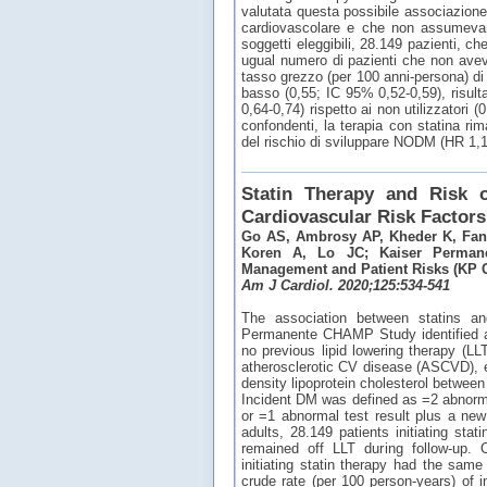
valutata questa possibile associazione,
cardiovascolare e che non assumevano
soggetti eleggibili, 28.149 pazienti, ch
ugual numero di pazienti che non avevan
tasso grezzo (per 100 anni-persona) di
basso (0,55; IC 95% 0,52-0,59), risulta
0,64-0,74) rispetto ai non utilizzatori (
confondenti, la terapia con statina 
del rischio di sviluppare NODM (HR 1,1
Statin Therapy and Risk o
Cardiovascular Risk Factors
Go AS, Ambrosy AP, Kheder K, Fan
Koren A, Lo JC; Kaiser Permanen
Management and Patient Risks (KP
Am J Cardiol. 2020;125:534-541
The association between statins an
Permanente CHAMP Study identified ad
no previous lipid lowering therapy (
atherosclerotic CV disease (ASCVD), el
density lipoprotein cholesterol betwe
Incident DM was defined as =2 abnorma
or =1 abnormal test result plus a ne
adults, 28.149 patients initiating st
remained off LLT during follow-up. 
initiating statin therapy had the sa
crude rate (per 100 person-years) of 