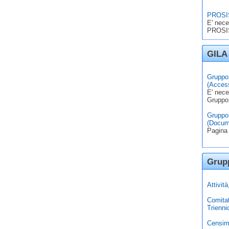
PROSIS
E' nece
PROSIS
GILA 
Gruppo 
(Access
E' nece
Gruppo
Gruppo 
(Docum
Pagina 
Grupp
Attivit
Comita
Trienni
Censim