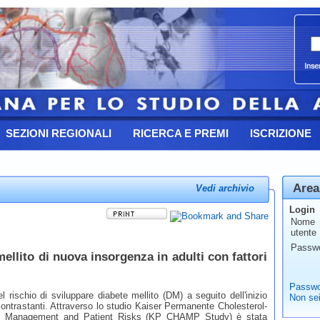
SEZIONI REGIONALI
RICERCA E PREMI
ISCRIZIONE
Area
Vedi archivio
Login
Nome
utente
Passw
mellito di nuova insorgenza in adulti con fattori
Passwo
el rischio di sviluppare diabete mellito (DM) a seguito dell'inizio
Non sei
contrastanti. Attraverso lo studio Kaiser Permanente Cholesterol-
ts: Management and Patient Risks (KP CHAMP Study) è stata