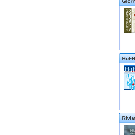
Giorn
HoFH
Rivi