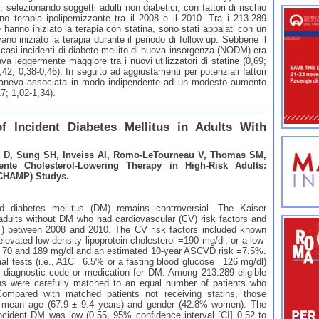
 selezionando soggetti adulti non diabetici, con fattori di rischio
 terapia ipolipemizzante tra il 2008 e il 2010. Tra i 213.289
e hanno iniziato la terapia con statina, sono stati appaiati con un
o iniziato la terapia durante il periodo di follow up. Sebbene il
 casi incidenti di diabete mellito di nuova insorgenza (NODM) era
va leggermente maggiore tra i nuovi utilizzatori di statine (0,69;
0,42; 0,38-0,46). In seguito ad aggiustamenti per potenziali fattori
rimaneva associata in modo indipendente ad un modesto aumento
7; 1,02-1,34).
f Incident Diabetes Mellitus in Adults With
 D, Sung SH, Inveiss AI, Romo-LeTourneau V, Thomas SM,
te Cholesterol-Lowering Therapy in High-Risk Adults:
 CHAMP) Studys.
d diabetes mellitus (DM) remains controversial. The Kaiser
ults without DM who had cardiovascular (CV) risk factors and
LLT) between 2008 and 2010. The CV risk factors included known
evated low-density lipoprotein cholesterol =190 mg/dl, or a low-
en 70 and 189 mg/dl and an estimated 10-year ASCVD risk =7.5%.
l tests (i.e., A1C =6.5% or a fasting blood glucose =126 mg/dl)
w diagnostic code or medication for DM. Among 213.289 eligible
atins were carefully matched to an equal number of patients who
Compared with matched patients not receiving statins, those
me mean age (67.9 ± 9.4 years) and gender (42.8% women). The
incident DM was low (0.55, 95% confidence interval [CI] 0.52 to