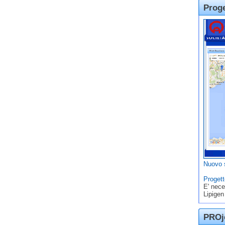
Prog
Nuovo s
Progett
E' nece
Lipigen
PROje