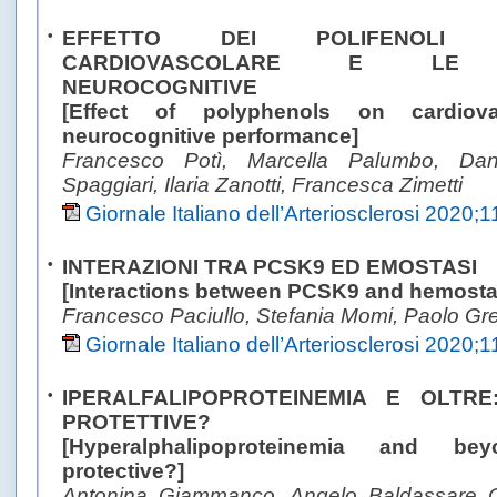
•
EFFETTO DEI POLIFENOLI 
CARDIOVASCOLARE E LE 
NEUROCOGNITIVE
[Effect of polyphenols on cardiov
neurocognitive performance]
Francesco Potì, Marcella Palumbo, Dani
Spaggiari, Ilaria Zanotti, Francesca Zimetti
Giornale Italiano dell’Arteriosclerosi 2020;1
•
INTERAZIONI TRA PCSK9 ED EMOSTASI
[Interactions between PCSK9 and hemosta
Francesco Paciullo, Stefania Momi, Paolo Gr
Giornale Italiano dell’Arteriosclerosi 2020;
•
IPERALFALIPOPROTEINEMIA E OLTR
PROTETTIVE?
[Hyperalphalipoproteinemia and b
protective?]
Antonina Giammanco, Angelo Baldassare C