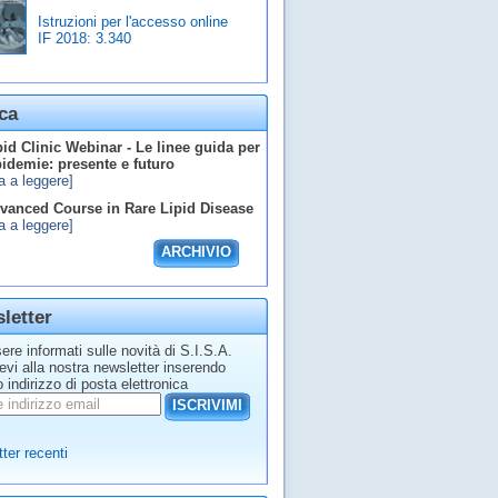
Istruzioni per l'accesso online
IF 2018:
3.340
ca
id Clinic Webinar - Le linee guida per
ipidemie: presente e futuro
a a leggere]
anced Course in Rare Lipid Disease
a a leggere]
ARCHIVIO
letter
ere informati sulle novità di S.I.S.A.
tevi alla nostra newsletter inserendo
o indirizzo di posta elettronica
ISCRIVIMI
ter recenti