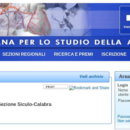
SEZIONI REGIONALI
RICERCA E PREMI
ISCRIZIONE
Area
Vedi archivio
Login
Nome
utente
Passw
ezione Siculo-Calabra
Passwo
Non sei