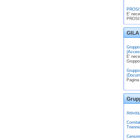
PROSIS
E' nece
PROSIS
GILA 
Gruppo 
(Access
E' nece
Gruppo
Gruppo 
(Docum
Pagina 
Grupp
Attivit
Comita
Trienni
Censim