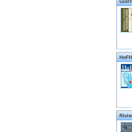
Giorn
HoFH
Rivi