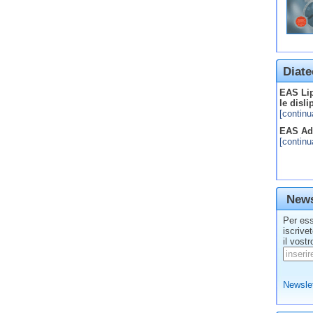
Diate
EAS Lip
le disl
[continu
EAS Adv
[continu
News
Per ess
iscrive
il vostr
Newslet