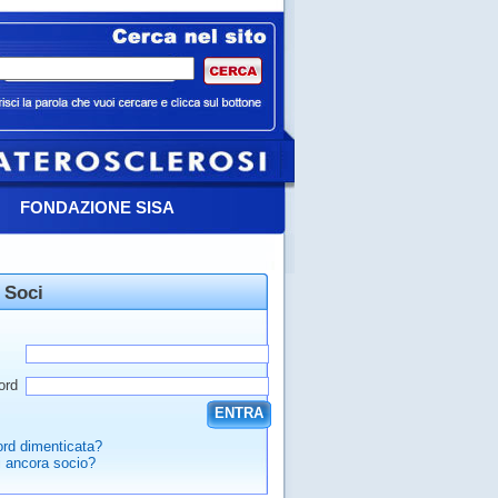
FONDAZIONE SISA
 Soci
ord
ENTRA
rd dimenticata?
 ancora socio?