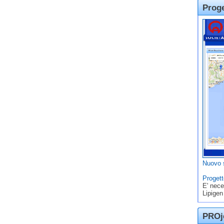
Prog
Nuovo s
Progett
E' nece
Lipigen
PROje