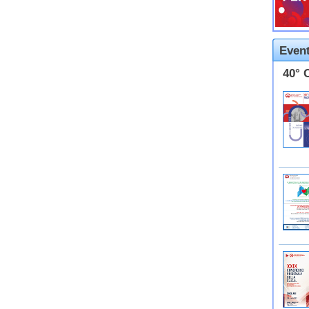
Event
40° 