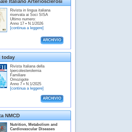
ale Italiano Arteriosclerosi
Rivista in lingua italiana
riservata ai Soci SISA
Ultimo numero:
Anno 17 • N.1/2026
[continua a leggere]
ARCHIVIO
 today
Rivista Italiana della
Ipercolesterolemia
Familiare
Omozigote
Anno 7 • N.1/2025
[continua a leggere]
ARCHIVIO
sta NMCD
Nutrition, Metabolism and
Cardiovascular Diseases