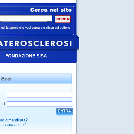
FONDAZIONE SISA
 Soci
ord
ENTRA
rd dimenticata?
 ancora socio?