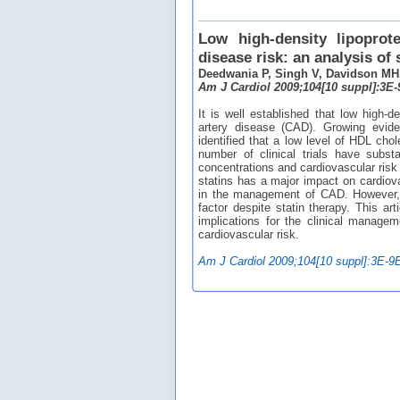
Low high-density lipoprot
disease risk: an analysis of s
Deedwania P, Singh V, Davidson MH
Am J Cardiol 2009;104[10 suppl]:3E
It is well established that low high-de
artery disease (CAD). Growing evide
identified that a low level of HDL chol
number of clinical trials have subst
concentrations and cardiovascular risk 
statins has a major impact on cardiovas
in the management of CAD. However, l
factor despite statin therapy. This art
implications for the clinical manage
cardiovascular risk.
Am J Cardiol 2009;104[10 suppl]:3E-9