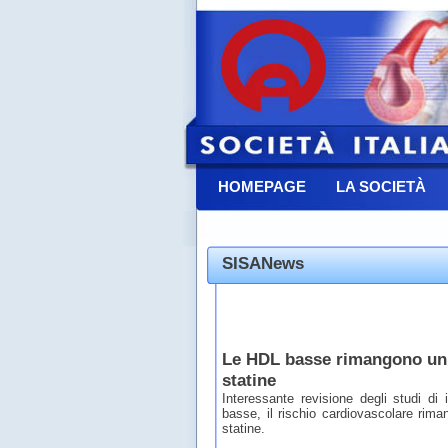
HOMEPAGE
LA SOCIETÀ
CONTATTACI
SISANews
Le HDL basse rimangono un f
statine
Interessante revisione degli studi d
basse, il rischio cardiovascolare rim
statine.