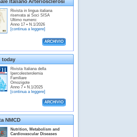
ale Italiano Arteriosclerosi
Rivista in lingua italiana
riservata ai Soci SISA
Ultimo numero:
Anno 17 • N.1/2026
[continua a leggere]
ARCHIVIO
 today
Rivista Italiana della
Ipercolesterolemia
Familiare
Omozigote
Anno 7 • N.1/2025
[continua a leggere]
ARCHIVIO
sta NMCD
Nutrition, Metabolism and
Cardiovascular Diseases