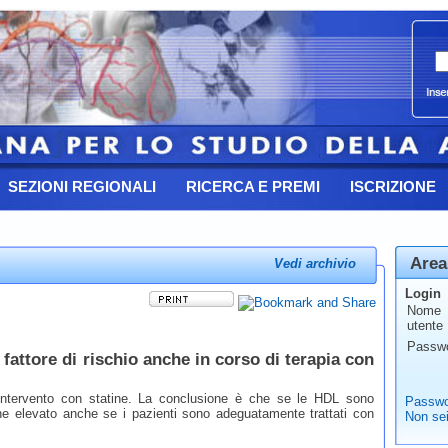
SEZIONI REGIONALI
RICERCA E PREMI
ISCRIZIONE
Area
Vedi archivio
Login
Nome
utente
Passw
attore di rischio anche in corso di terapia con
i intervento con statine. La conclusione è che se le HDL sono
Passwo
ane elevato anche se i pazienti sono adeguatamente trattati con
Non sei