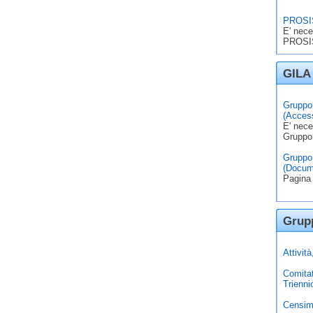
PROSIS
E' nece
PROSIS
GILA 
Gruppo 
(Access
E' nece
Gruppo
Gruppo 
(Docum
Pagina 
Grupp
Attivit
Comita
Trienni
Censim