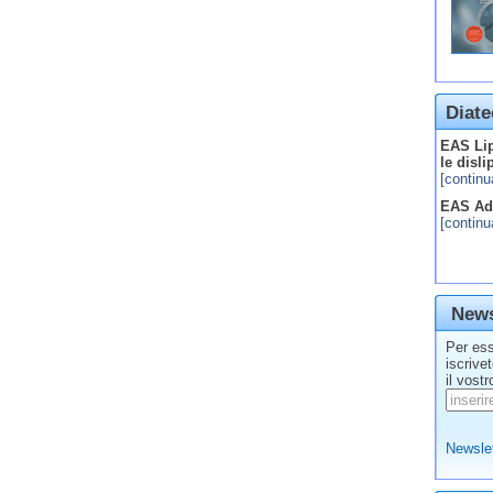
Diate
EAS Lip
le disl
[continu
EAS Adv
[continu
News
Per ess
iscrive
il vostr
Newslet