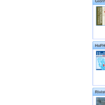
Giorn
HoFH
Rivi