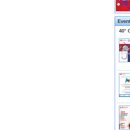
Event
40° 