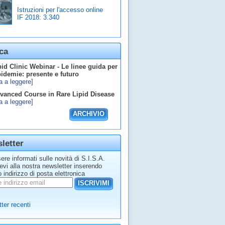
Istruzioni per l'accesso online
IF 2018:
3.340
ca
id Clinic Webinar - Le linee guida per
ipidemie: presente e futuro
a a leggere]
anced Course in Rare Lipid Disease
a a leggere]
ARCHIVIO
letter
ere informati sulle novità di S.I.S.A.
tevi alla nostra newsletter inserendo
o indirizzo di posta elettronica
ISCRIVIMI
ter recenti