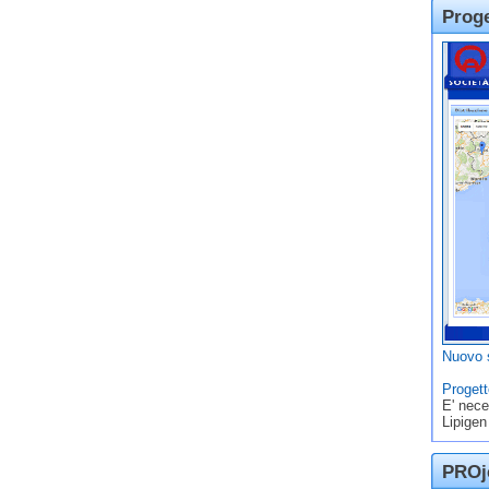
Prog
Nuovo s
Progett
E' nece
Lipigen
PROje