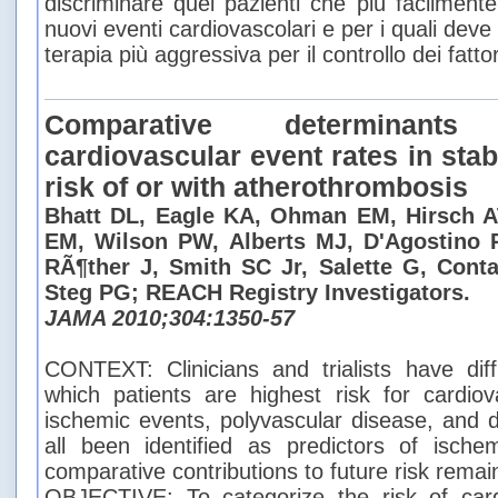
discriminare quei pazienti che più facilment
nuovi eventi cardiovascolari e per i quali dev
terapia più aggressiva per il controllo dei fattori
Comparative determinant
cardiovascular event rates in stab
risk of or with atherothrombosis
Bhatt DL, Eagle KA, Ohman EM, Hirsch A
EM, Wilson PW, Alberts MJ, D'Agostino 
RÃ¶ther J, Smith SC Jr, Salette G, Cont
Steg PG; REACH Registry Investigators.
JAMA 2010;304:1350-57
CONTEXT: Clinicians and trialists have diffi
which patients are highest risk for cardiov
ischemic events, polyvascular disease, and d
all been identified as predictors of ische
comparative contributions to future risk remai
OBJECTIVE: To categorize the risk of card