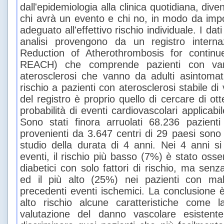
dall'epidemiologia alla clinica quotidiana, div
chi avrà un evento e chi no, in modo da imp
adeguato all'effettivo rischio individuale. I da
analisi provengono da un registro internaz
Reduction of Atherothrombosis for continu
REACH) che comprende pazienti con vari
aterosclerosi che vanno da adulti asintomati
rischio a pazienti con aterosclerosi stabile di
del registro è proprio quello di cercare di ot
probabilità di eventi cardiovascolari applicabil
Sono stati finora arruolati 68.236 pazient
provenienti da 3.647 centri di 29 paesi sono s
studio della durata di 4 anni. Nei 4 anni si
eventi, il rischio più basso (7%) è stato osse
diabetici con solo fattori di rischio, ma senz
ed il più alto (25%) nei pazienti con mala
precedenti eventi ischemici. La conclusione è
alto rischio alcune caratteristiche come l
valutazione del danno vascolare esistent