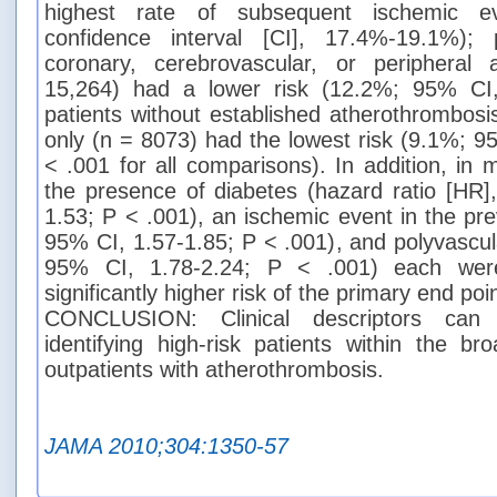
highest rate of subsequent ischemic 
confidence interval [CI], 17.4%-19.1%); 
coronary, cerebrovascular, or peripheral
15,264) had a lower risk (12.2%; 95% CI
patients without established atherothrombosis
only (n = 8073) had the lowest risk (9.1%; 
< .001 for all comparisons). In addition, in m
the presence of diabetes (hazard ratio [HR]
1.53; P < .001), an ischemic event in the pr
95% CI, 1.57-1.85; P < .001), and polyvascul
95% CI, 1.78-2.24; P < .001) each were
significantly higher risk of the primary end poin
CONCLUSION: Clinical descriptors can a
identifying high-risk patients within the br
outpatients with atherothrombosis.
JAMA 2010;304:1350-57