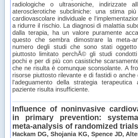
radiologiche o ultrasoniche, indirizzate al
aterosclerotiche subcliniche: una stima più
cardiovascolare individuale e l'implementazio
a ridurre il rischio. La diagnosi di malattia su
dalla terapia, ha un valore puramente acc
questo che sembra dimostrare la meta-ana
numero degli studi che sono stati oggetto 
piuttosto limitato perchÃ© gli studi condott
pochi e per di più con casistiche scarsament
che ne risulta è comunque sconsolante. A fro
risorse piuttosto rilevante e di fastidi o anche d
l'adeguamento della strategia terapeutica a
paziente risulta insufficiente.
Influence of noninvasive cardio
in primary prevention: system
meta-analysis of randomized trial
Hackam DG, Shojania KG, Spence JD, Alte