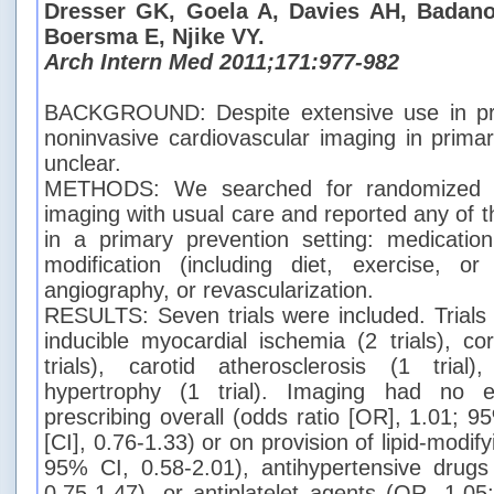
Dresser GK, Goela A, Davies AH, Badano
Boersma E, Njike VY.
Arch Intern Med 2011;171:977-982
BACKGROUND: Despite extensive use in pra
noninvasive cardiovascular imaging in prima
unclear.
METHODS: We searched for randomized tr
imaging with usual care and reported any of 
in a primary prevention setting: medication 
modification (including diet, exercise, or
angiography, or revascularization.
RESULTS: Seven trials were included. Trials 
inducible myocardial ischemia (2 trials), cor
trials), carotid atherosclerosis (1 trial)
hypertrophy (1 trial). Imaging had no e
prescribing overall (odds ratio [OR], 1.01; 9
[CI], 0.76-1.33) or on provision of lipid-modi
95% CI, 0.58-2.01), antihypertensive drug
0.75-1.47), or antiplatelet agents (OR, 1.05