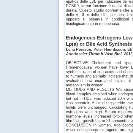
epatica delle LDL per induzione dell'es
PCSK9, la cui funzione è quella di cat
durata. Questo studio conferma che alt
delle VLDL e delle LDL, per una dimi
opposto si osserva in condizioni 
fisiologicamente in menopausa.
Endogenous Estrogens Lowe
Lp(a) or Bile Acid Synthesi
Lena Persson, Peter Henriksson, Eli
Arterioscler Thromb Vasc Biol. 2012
OBJECTIVE Cholesterol and lipopr
Premenopausal women have lower LD
synthetic rates of bile acids and chol
to humans and animals indicate that t
evaluated how increased levels of 
metabolism in women.
METHODS AND RESULTS We studied heal
blood samples obtained when endogeno
but not in HDL, was reduced 20% when
Apolipoprotein A-I and triglyceride le
levels were unchanged. Circulating 
estrogens were high. Serum markers o
hormone levels increased 3-fold when
fibroblast growth factor-21 concentrati
CONCLUSION In women, Apolipoprotei
when endogenous estrogens are high