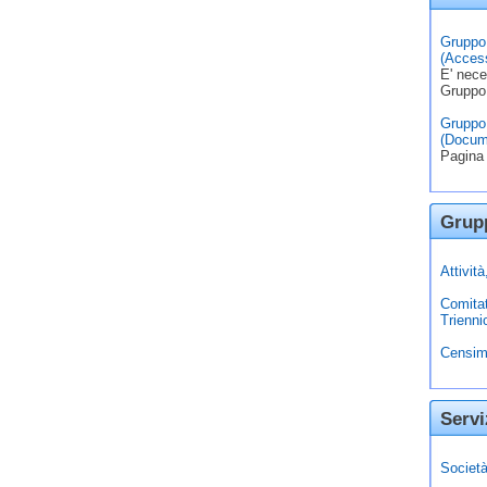
Gruppo 
(Access
E' nece
Gruppo
Gruppo 
(Docum
Pagina 
Grupp
Attivit
Comita
Trienni
Censim
Servi
Società