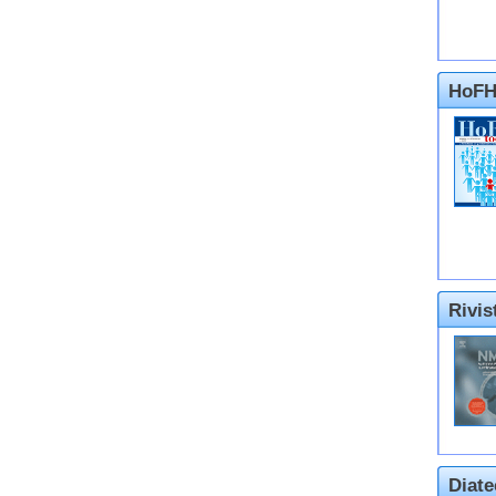
HoFH
Rivi
Diate