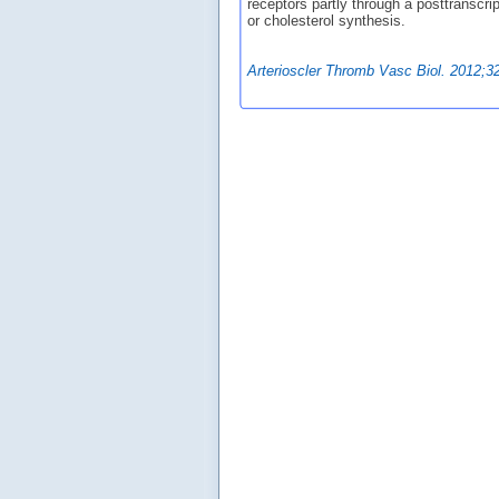
receptors partly through a posttranscr
or cholesterol synthesis.
Arterioscler Thromb Vasc Biol. 2012;3