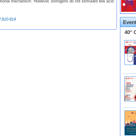
iptional mechanism. However, estrogens do not stimulate bile acid
2:810-814
Event
40° 