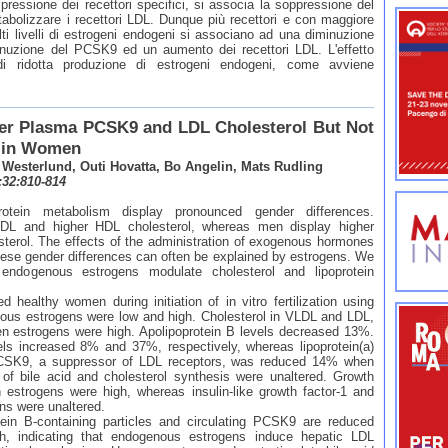
pressione dei recettori specifici, si associa la soppressione del
abolizzare i recettori LDL. Dunque più recettori e con maggiore
i livelli di estrogeni endogeni si associano ad una diminuzione
nuzione del PCSK9 ed un aumento dei recettori LDL. L'effetto
di ridotta produzione di estrogeni endogeni, come avviene
r Plasma PCSK9 and LDL Cholesterol But Not
s in Women
 Westerlund, Outi Hovatta, Bo Angelin, Mats Rudling
;32:810-814
otein metabolism display pronounced gender differences.
L and higher HDL cholesterol, whereas men display higher
esterol. The effects of the administration of exogenous hormones
hese gender differences can often be explained by estrogens. We
endogenous estrogens modulate cholesterol and lipoprotein
thy women during initiation of in vitro fertilization using
us estrogens were low and high. Cholesterol in VLDL and LDL,
 estrogens were high. Apolipoprotein B levels decreased 13%.
vels increased 8% and 37%, respectively, whereas lipoprotein(a)
PCSK9, a suppressor of LDL receptors, was reduced 14% when
f bile acid and cholesterol synthesis were unaltered. Growth
 estrogens were high, whereas insulin-like growth factor-1 and
ons were unaltered.
n B-containing particles and circulating PCSK9 are reduced
, indicating that endogenous estrogens induce hepatic LDL