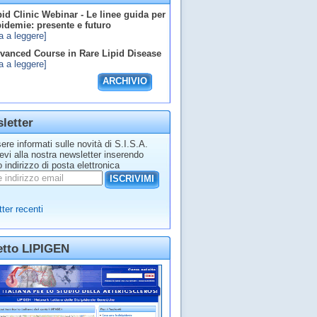
id Clinic Webinar - Le linee guida per
ipidemie: presente e futuro
a a leggere]
anced Course in Rare Lipid Disease
a a leggere]
ARCHIVIO
letter
ere informati sulle novità di S.I.S.A.
tevi alla nostra newsletter inserendo
o indirizzo di posta elettronica
ISCRIVIMI
ter recenti
etto LIPIGEN