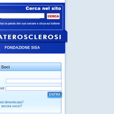
FONDAZIONE SISA
 Soci
ord
ENTRA
rd dimenticata?
 ancora socio?