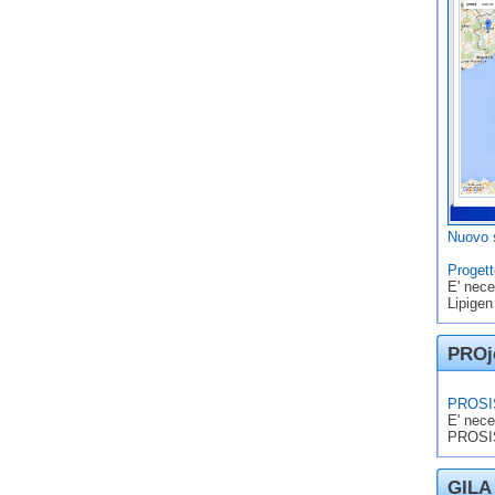
Nuovo s
Progett
E' nece
Lipigen
PROje
PROSIS
E' nece
PROSIS
GILA 