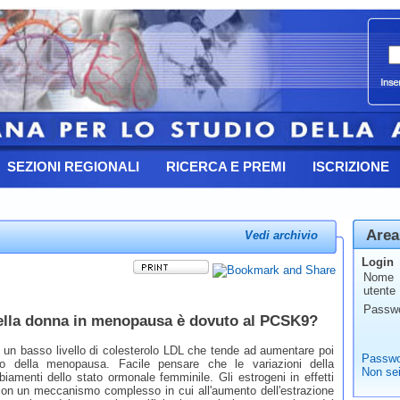
SEZIONI REGIONALI
RICERCA E PREMI
ISCRIZIONE
Area
Vedi archivio
Login
Nome
utente
Passw
nella donna in menopausa è dovuto al PCSK9?
e un basso livello di colesterolo LDL che tende ad aumentare poi
Passwo
to della menopausa. Facile pensare che le variazioni della
Non sei
iamenti dello stato ormonale femminile. Gli estrogeni in effetti
o con un meccanismo complesso in cui all'aumento dell'estrazione