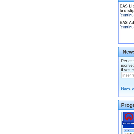
EAS Lip
le disl
[continu
EAS Adv
[continu
News
Per ess
iscrive
il vostr
Newslet
Prog