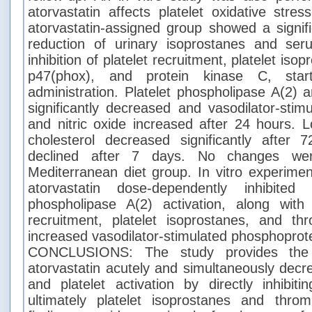
atorvastatin affects platelet oxidative stre
atorvastatin-assigned group showed a signif
reduction of urinary isoprostanes and se
inhibition of platelet recruitment, platelet is
p47(phox), and protein kinase C, star
administration. Platelet phospholipase A(2)
significantly decreased and vasodilator-stim
and nitric oxide increased after 24 hours. L
cholesterol decreased significantly after 
declined after 7 days. No changes we
Mediterranean diet group. In vitro experime
atorvastatin dose-dependently inhibite
phospholipase A(2) activation, along with i
recruitment, platelet isoprostanes, and t
increased vasodilator-stimulated phosphoprotei
CONCLUSIONS: The study provides the f
atorvastatin acutely and simultaneously decr
and platelet activation by directly inhibit
ultimately platelet isoprostanes and thr