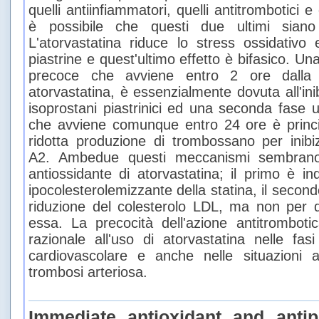
quelli antiinfiammatori, quelli antitrombotici e
è possibile che questi due ultimi siano 
L'atorvastatina riduce lo stress ossidativo e
piastrine e quest'ultimo effetto è bifasico. Un
precoce che avviene entro 2 ore dalla 
atorvastatina, è essenzialmente dovuta all'inib
isoprostani piastrinici ed una seconda fase 
che avviene comunque entro 24 ore è princi
ridotta produzione di trombossano per inibiz
A2. Ambedue questi meccanismi sembrano ri
antiossidante di atorvastatina; il primo è ind
ipocolesterolemizzante della statina, il secon
riduzione del colesterolo LDL, ma non per 
essa. La precocità dell'azione antitrombot
razionale all'uso di atorvastatina nelle fa
cardiovascolare e anche nelle situazioni a
trombosi arteriosa.
Immediate antioxidant and antipl