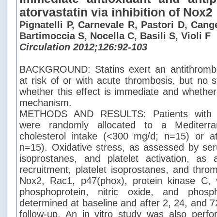
atorvastatin via inhibition of Nox2
Pignatelli P, Carnevale R, Pastori D, Can
Bartimoccia S, Nocella C, Basili S, Violi F
Circulation 2012;126:92-103
BACKGROUND: Statins exert an antithromboti
at risk of or with acute thrombosis, but no 
whether this effect is immediate and whether
mechanism.
METHODS AND RESULTS: Patients with hy
were randomly allocated to a Mediterra
cholesterol intake (<300 mg/d; n=15) or at
n=15). Oxidative stress, as assessed by se
isoprostanes, and platelet activation, as 
recruitment, platelet isoprostanes, and thro
Nox2, Rac1, p47(phox), protein kinase C, v
phosphoprotein, nitric oxide, and phosp
determined at baseline and after 2, 24, and 
follow-up. An in vitro study was also perf