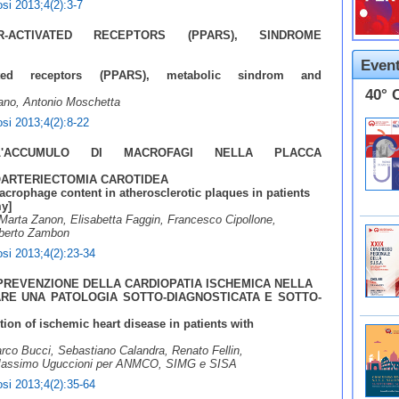
rosi 2013;4(2):3-7
R-ACTIVATED RECEPTORS (PPARS), SINDROME
Event
tivated receptors (PPARS), metabolic sindrom and
40° 
ano, Antonio Moschetta
rosi 2013;4(2):8-22
 L'ACCUMULO DI MACROFAGI NELLA PLACCA
OARTERIECTOMIA CAROTIDEA
acrophage content in atherosclerotic plaques in patients
y]
Marta Zanon, Elisabetta Faggin, Francesco Cipollone,
lberto Zambon
rosi 2013;4(2):23-34
 PREVENZIONE DELLA CARDIOPATIA ISCHEMICA NELLA
RE UNA PATOLOGIA SOTTO-DIAGNOSTICATA E SOTTO-
ntion of ischemic heart disease in patients with
arco Bucci, Sebastiano Calandra, Renato Fellin,
, Massimo Uguccioni per ANMCO, SIMG e SISA
rosi 2013;4(2):35-64