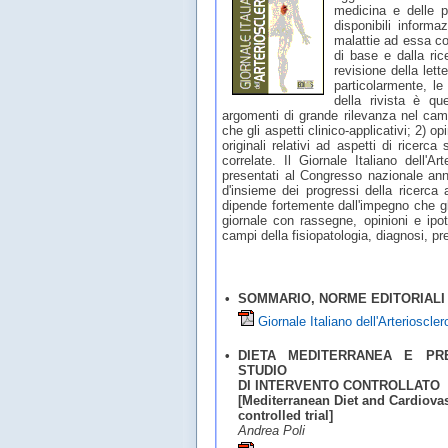
medicina e delle pr
disponibili informa
malattie ad essa co
di base e dalla ric
revisione della lett
particolarmente, le 
della rivista è que
argomenti di grande rilevanza nel campo
che gli aspetti clinico-applicativi; 2) opi
originali relativi ad aspetti di ricerca
correlate. Il Giornale Italiano dell'A
presentati al Congresso nazionale ann
d'insieme dei progressi della ricerca 
dipende fortemente dall'impegno che gli 
giornale con rassegne, opinioni e ipote
campi della fisiopatologia, diagnosi, pre
•
SOMMARIO, NORME EDITORIALI
Giornale Italiano dell'Arterioscle
•
DIETA MEDITERRANEA E PR
STUDIO
DI INTERVENTO CONTROLLATO
[Mediterranean Diet and Cardiova
controlled trial]
Andrea Poli