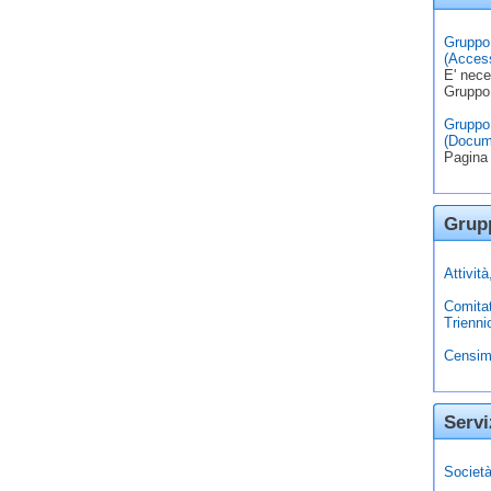
Gruppo 
(Access
E' nece
Gruppo
Gruppo 
(Docum
Pagina 
Grupp
Attivit
Comita
Trienni
Censim
Servi
Società