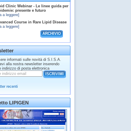
id Clinic Webinar - Le linee guida per
ipidemie: presente e futuro
a a leggere]
anced Course in Rare Lipid Disease
a a leggere]
ARCHIVIO
letter
ere informati sulle novità di S.I.S.A.
tevi alla nostra newsletter inserendo
o indirizzo di posta elettronica
ISCRIVIMI
ter recenti
etto LIPIGEN