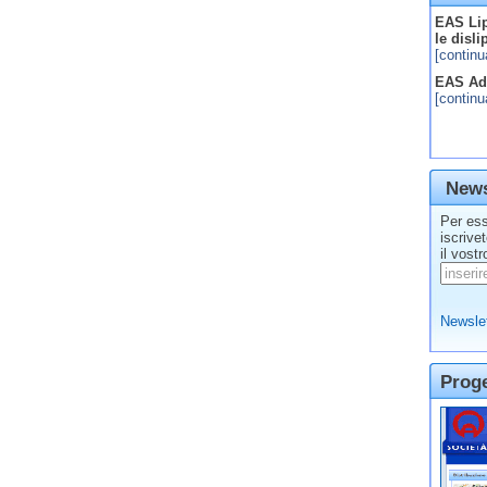
EAS Lip
le disl
[continu
EAS Adv
[continu
News
Per ess
iscrive
il vostr
Newslet
Prog