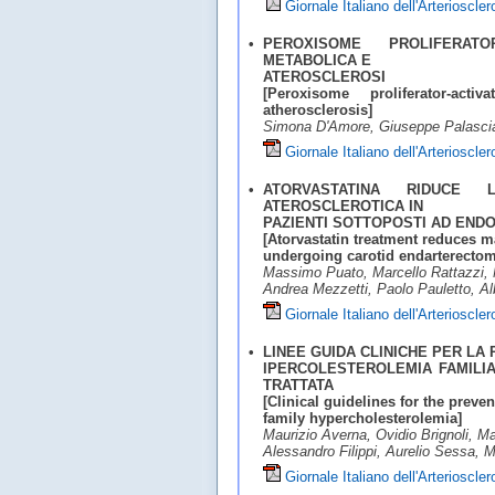
Giornale Italiano dell'Arterioscle
•
PEROXISOME PROLIFERATO
METABOLICA E
ATEROSCLEROSI
[Peroxisome proliferator-ac
atherosclerosis]
Simona D'Amore, Giuseppe Palasci
Giornale Italiano dell'Arterioscle
•
ATORVASTATINA RIDUCE
ATEROSCLEROTICA IN
PAZIENTI SOTTOPOSTI AD END
[Atorvastatin treatment reduces m
undergoing carotid endarterectom
Massimo Puato, Marcello Rattazzi, 
Andrea Mezzetti, Paolo Pauletto, A
Giornale Italiano dell'Arterioscle
•
LINEE GUIDA CLINICHE PER LA
IPERCOLESTEROLEMIA FAMILIA
TRATTATA
[Clinical guidelines for the preve
family hypercholesterolemia]
Maurizio Averna, Ovidio Brignoli, M
Alessandro Filippi, Aurelio Sessa
Giornale Italiano dell'Arterioscle