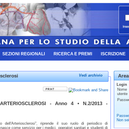
SEZIONI REGIONALI
RICERCA E PREMI
ISCRIZIONE
osclerosi
Area
Vedi archivio
Login
Nome
utente
Passw
'ARTERIOSCLEROSI - Anno 4 • N.2/2013 -
Passwo
Non sei
no dell'Arteriosclerosi”, riprende il suo ruolo di periodico di
asce come servizio per i medici, operatori sanitari e studenti di