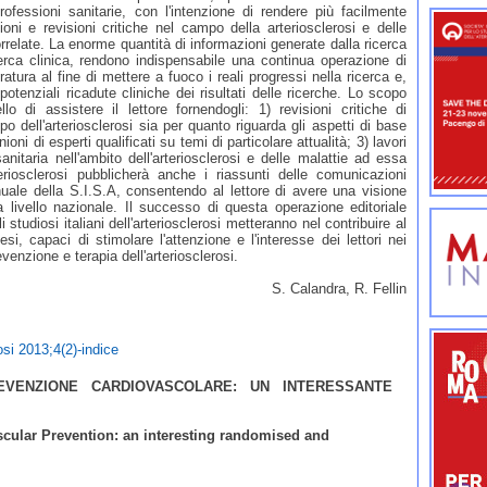
ofessioni sanitarie, con l'intenzione di rendere più facilmente
zioni e revisioni critiche nel campo della arteriosclerosi e delle
rrelate. La enorme quantità di informazioni generate dalla ricerca
erca clinica, rendono indispensabile una continua operazione di
eratura al fine di mettere a fuoco i reali progressi nella ricerca e,
potenziali ricadute cliniche dei risultati delle ricerche. Lo scopo
llo di assistere il lettore fornendogli: 1) revisioni critiche di
 dell'arteriosclerosi sia per quanto riguarda gli aspetti di base
nioni di esperti qualificati su temi di particolare attualità; 3) lavori
 sanitaria nell'ambito dell'arteriosclerosi e delle malattie ad essa
rteriosclerosi pubblicherà anche i riassunti delle comunicazioni
uale della S.I.S.A, consentendo al lettore di avere una visione
a livello nazionale. Il successo di questa operazione editoriale
studiosi italiani dell'arteriosclerosi metteranno nel contribuire al
si, capaci di stimolare l'attenzione e l'interesse dei lettori nei
venzione e terapia dell'arteriosclerosi.
S. Calandra, R. Fellin
rosi 2013;4(2)-indice
EVENZIONE CARDIOVASCOLARE: UN INTERESSANTE
scular Prevention: an interesting randomised and