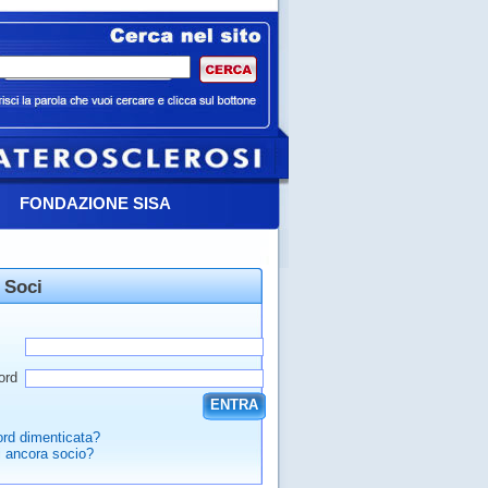
FONDAZIONE SISA
 Soci
ord
ENTRA
rd dimenticata?
 ancora socio?