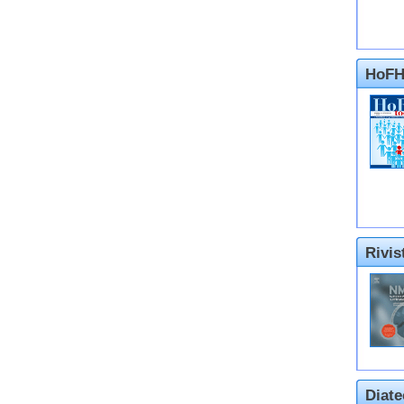
HoFH
Rivi
Diate