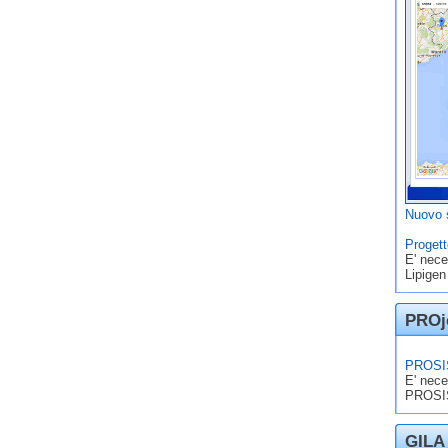
Nuovo s
Progett
E' nece
Lipigen
PROje
PROSIS
E' nece
PROSIS
GILA 