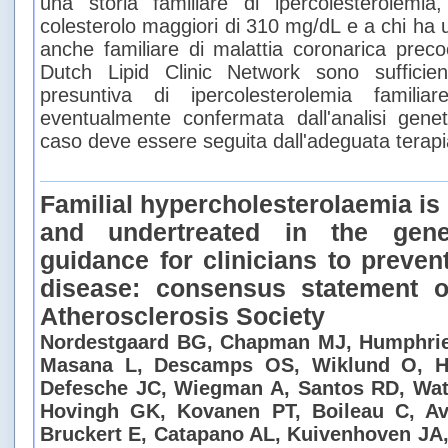
una storia familiare di ipercolesterolemia
colesterolo maggiori di 310 mg/dL e a chi ha 
anche familiare di malattia coronarica precoce
Dutch Lipid Clinic Network sono sufficie
presuntiva di ipercolesterolemia famil
eventualmente confermata dall'analisi gene
caso deve essere seguita dall'adeguata terapi
Familial hypercholesterolaemia i
and undertreated in the gener
guidance for clinicians to preven
disease: consensus statement 
Atherosclerosis Society
Nordestgaard BG, Chapman MJ, Humphrie
Masana L, Descamps OS, Wiklund O, He
Defesche JC, Wiegman A, Santos RD, Wat
Hovingh GK, Kovanen PT, Boileau C, A
Bruckert E, Catapano AL, Kuivenhoven JA,