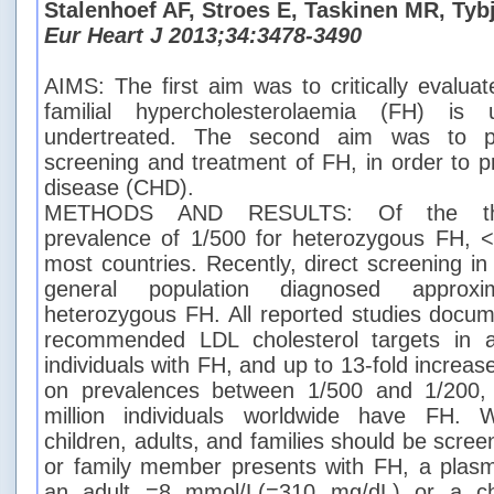
Stalenhoef AF, Stroes E, Taskinen MR, Tyb
Eur Heart J 2013;34:3478-3490
AIMS: The first aim was to critically evalua
familial hypercholesterolaemia (FH) is
undertreated. The second aim was to pr
screening and treatment of FH, in order to p
disease (CHD).
METHODS AND RESULTS: Of the theor
prevalence of 1/500 for heterozygous FH, 
most countries. Recently, direct screening i
general population diagnosed approxi
heterozygous FH. All reported studies docume
recommended LDL cholesterol targets in a
individuals with FH, and up to 13-fold increa
on prevalences between 1/500 and 1/200
million individuals worldwide have FH.
children, adults, and families should be scree
or family member presents with FH, a plasma
an adult =8 mmol/L(=310 mg/dL) or a ch