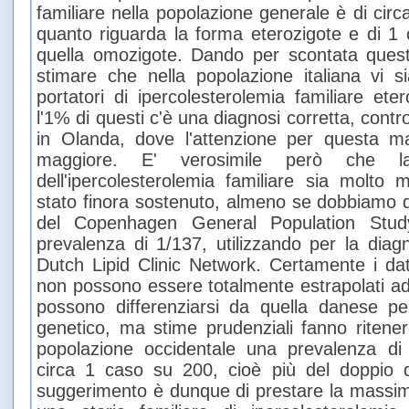
familiare nella popolazione generale è di cir
quanto riguarda la forma eterozigote e di 1 
quella omozigote. Dando per scontata quest
stimare che nella popolazione italiana vi 
portatori di ipercolesterolemia familiare et
l'1% di questi c'è una diagnosi corretta, cont
in Olanda, dove l'attenzione per questa ma
maggiore. E' verosimile però che l
dell'ipercolesterolemia familiare sia molto
stato finora sostenuto, almeno se dobbiamo dar
del Copenhagen General Population Stud
prevalenza di 1/137, utilizzando per la diagnos
Dutch Lipid Clinic Network. Certamente i dat
non possono essere totalmente estrapolati ad
possono differenziarsi da quella danese pe
genetico, ma stime prudenziali fanno ritene
popolazione occidentale una prevalenza di 
circa 1 caso su 200, cioè più del doppio de
suggerimento è dunque di prestare la massim