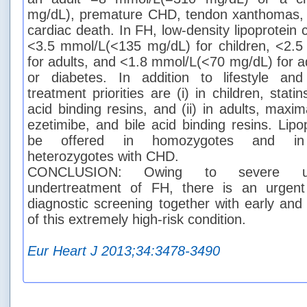
mg/dL), premature CHD, tendon xanthomas,
cardiac death. In FH, low-density lipoprotein 
<3.5 mmol/L(<135 mg/dL) for children, <2.
for adults, and <1.8 mmol/L(<70 mg/dL) for 
or diabetes. In addition to lifestyle and 
treatment priorities are (i) in children, stati
acid binding resins, and (ii) in adults, maxim
ezetimibe, and bile acid binding resins. Lip
be offered in homozygotes and in tr
heterozygotes with CHD.
CONCLUSION: Owing to severe und
undertreatment of FH, there is an urgent
diagnostic screening together with early and
of this extremely high-risk condition.
Eur Heart J 2013;34:3478-3490