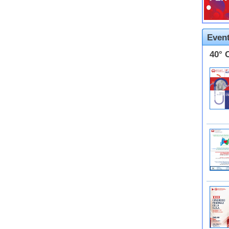
Event
40° 