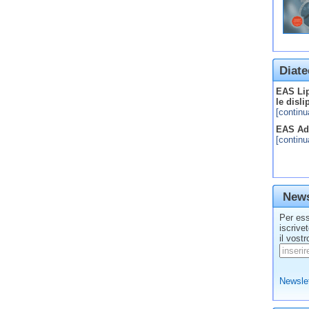
Diate
EAS Lip
le disl
[continu
EAS Adv
[continu
News
Per ess
iscrive
il vostr
Newslet