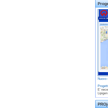
Prog
Nuovo s
Progett
E' nece
Lipigen
PROje