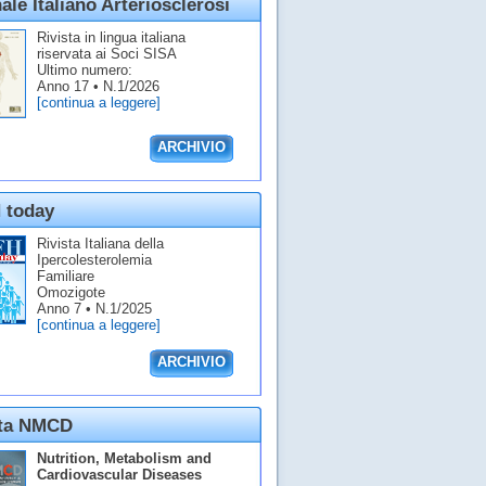
ale Italiano Arteriosclerosi
Rivista in lingua italiana
riservata ai Soci SISA
Ultimo numero:
Anno 17 • N.1/2026
[continua a leggere]
ARCHIVIO
 today
Rivista Italiana della
Ipercolesterolemia
Familiare
Omozigote
Anno 7 • N.1/2025
[continua a leggere]
ARCHIVIO
sta NMCD
Nutrition, Metabolism and
Cardiovascular Diseases