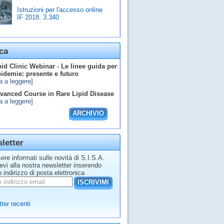
Istruzioni per l'accesso online
IF 2018:
3.340
ca
id Clinic Webinar - Le linee guida per
ipidemie: presente e futuro
a a leggere]
anced Course in Rare Lipid Disease
a a leggere]
ARCHIVIO
letter
ere informati sulle novità di S.I.S.A.
tevi alla nostra newsletter inserendo
o indirizzo di posta elettronica
ISCRIVIMI
ter recenti