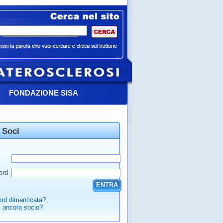
FONDAZIONE SISA
 Soci
ord
ENTRA
rd dimenticata?
 ancora socio?