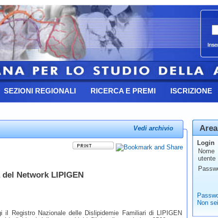
SEZIONI REGIONALI
RICERCA E PREMI
ISCRIZIONE
Area
Vedi archivio
Login
Nome
utente
Passw
à del Network LIPIGEN
Passwo
Non sei
i il Registro Nazionale delle Dislipidemie Familiari di LIPIGEN