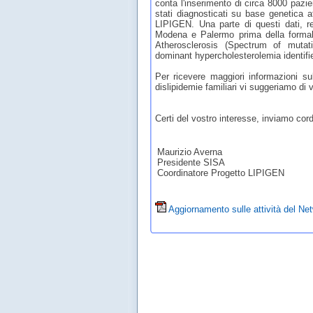
conta l'inserimento di circa 8000 pazien
stati diagnosticati su base genetica a
LIPIGEN. Una parte di questi dati, rel
Modena e Palermo prima della formali
Atherosclerosis (Spectrum of mutat
dominant hypercholesterolemia identified
Per ricevere maggiori informazioni su
dislipidemie familiari vi suggeriamo di 
Certi del vostro interesse, inviamo cordi
Maurizio Averna
Presidente SISA
Coordinatore Progetto LIPIGEN
Aggiornamento sulle attività del N