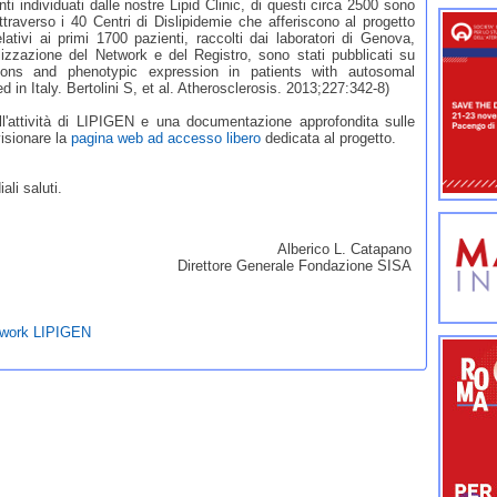
ti individuati dalle nostre Lipid Clinic, di questi circa 2500 sono
ttraverso i 40 Centri di Dislipidemie che afferiscono al progetto
ativi ai primi 1700 pazienti, raccolti dai laboratori di Genova,
zzazione del Network e del Registro, sono stati pubblicati su
ions and phenotypic expression in patients with autosomal
 in Italy. Bertolini S, et al. Atherosclerosis. 2013;227:342-8)
ll'attività di LIPIGEN e una documentazione approfondita sulle
visionare la
pagina web ad accesso libero
dedicata al progetto.
ali saluti.
Alberico L. Catapano
Direttore Generale Fondazione SISA
etwork LIPIGEN