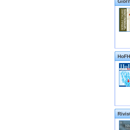
Giorn
HoFH
Rivi