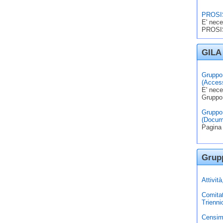
PROSIS
E' nece
PROSIS
GILA 
Gruppo 
(Access
E' nece
Gruppo
Gruppo 
(Docum
Pagina 
Grupp
Attivit
Comita
Trienni
Censim