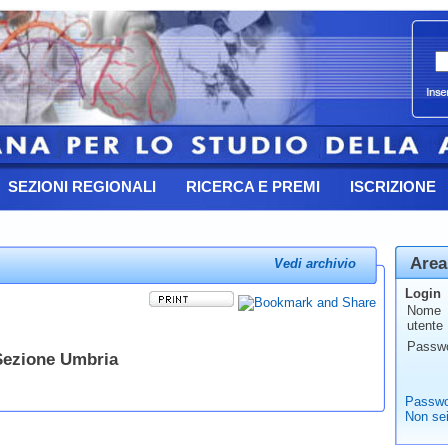
SEZIONI REGIONALI
RICERCA E PREMI
ISCRIZIONE
Area
Vedi archivio
Login
Nome
utente
Passw
Sezione Umbria
Passwo
Non sei