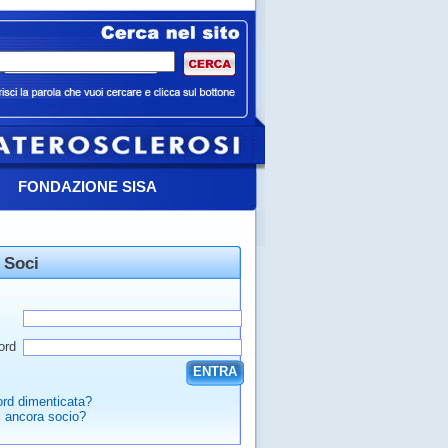
FONDAZIONE SISA
 Soci
ord
ENTRA
rd dimenticata?
 ancora socio?