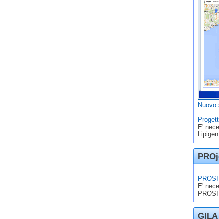
Nuovo s
Progett
E' nece
Lipigen
PROje
PROSIS
E' nece
PROSIS
GILA 