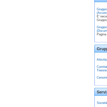
Gruppo 
(Access
E' nece
Gruppo
Gruppo 
(Docum
Pagina 
Grupp
Attivit
Comita
Trienni
Censim
Servi
Società