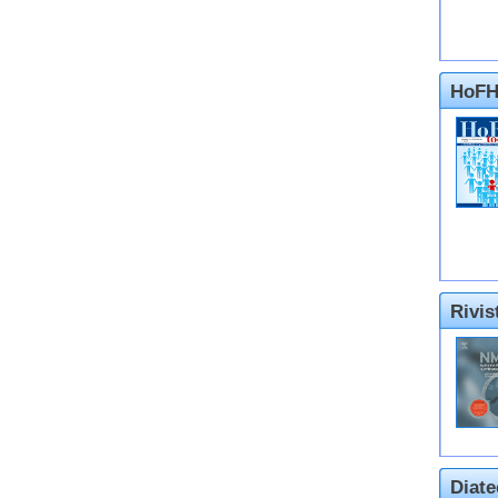
HoFH
Rivi
Diate