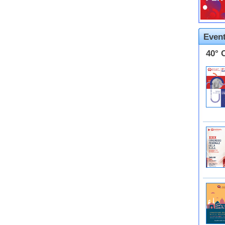
Event
40° 