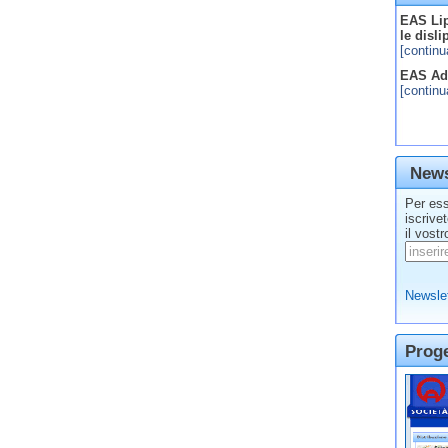
EAS Lip
le disl
[continu
EAS Adv
[continu
News
Per ess
iscrive
il vostr
Newslet
Prog