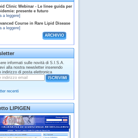
id Clinic Webinar - Le linee guida per
ipidemie: presente e futuro
a a leggere]
anced Course in Rare Lipid Disease
a a leggere]
ARCHIVIO
letter
ere informati sulle novità di S.I.S.A.
tevi alla nostra newsletter inserendo
o indirizzo di posta elettronica
ISCRIVIMI
ter recenti
etto LIPIGEN