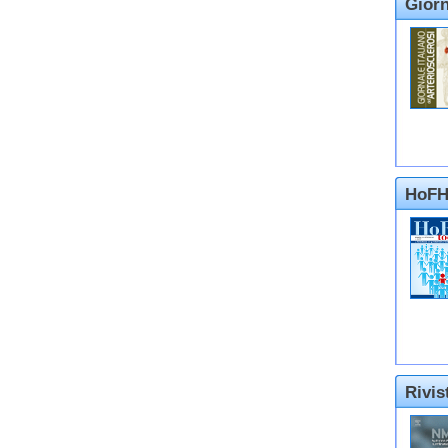
Giorn
HoFH
Rivi