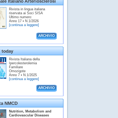
ale Italiano Arteriosclerosi
Rivista in lingua italiana
riservata ai Soci SISA
Ultimo numero:
Anno 17 • N.1/2026
[continua a leggere]
ARCHIVIO
 today
Rivista Italiana della
Ipercolesterolemia
Familiare
Omozigote
Anno 7 • N.1/2025
[continua a leggere]
ARCHIVIO
sta NMCD
Nutrition, Metabolism and
Cardiovascular Diseases