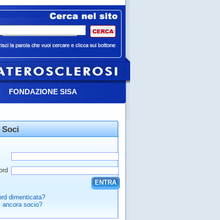
FONDAZIONE SISA
 Soci
ord
ENTRA
rd dimenticata?
 ancora socio?