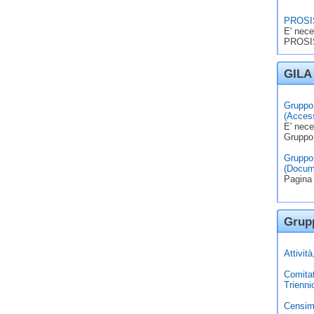
PROSIS
E' nece
PROSIS
GILA 
Gruppo 
(Access
E' nece
Gruppo
Gruppo 
(Docum
Pagina 
Grupp
Attivit
Comita
Trienni
Censim