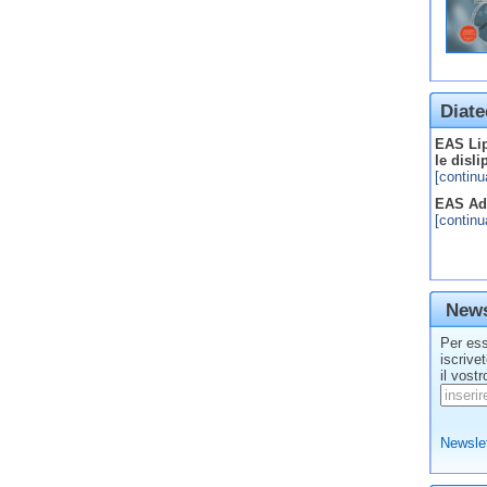
Diate
EAS Lip
le disl
[continu
EAS Adv
[continu
News
Per ess
iscrive
il vostr
Newslet