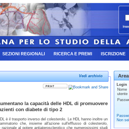
SEZIONI REGIONALI
RICERCA E PREMI
ISCRIZIONE
Area
Vedi archivio
Login
Nome
utente
Passw
aumentano la capacità delle HDL di promuovere
azienti con diabete di tipo 2
Passwo
HDL è il trasporto inverso del colesterolo. Le HDL hanno inoltre un
Non sei
fiammatorio che, insieme all'azione sull'efflusso di colesterolo,
razionale al potere antiaterosclerotico che numerosissimi studi