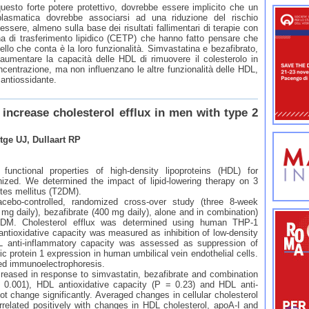
uesto forte potere protettivo, dovrebbe essere implicito che un
lasmatica dovrebbe associarsi ad una riduzione del rischio
sere, almeno sulla base dei risultati fallimentari di terapie con
eina di trasferimento lipidico (CETP) che hanno fatto pensare che
llo che conta è la loro funzionalità. Simvastatina e bezafibrato,
 aumentare la capacità delle HDL di rimuovere il colesterolo in
oncentrazione, ma non influenzano le altre funzionalità delle HDL,
 antiossidante.
 increase cholesterol efflux in men with type 2
tge UJ, Dullaart RP
ctional properties of high-density lipoproteins (HDL) for
gnized. We determined the impact of lipid-lowering therapy on 3
etes mellitus (T2DM).
-controlled, randomized cross-over study (three 8-week
 mg daily), bezafibrate (400 mg daily), alone and in combination)
DM. Cholesterol efflux was determined using human THP-1
tioxidative capacity was measured as inhibition of low-density
HDL anti-inflammatory capacity was assessed as suppression of
protein 1 expression in human umbilical vein endothelial cells.
d immunoelectrophoresis.
reased in response to simvastatin, bezafibrate and combination
0.001), HDL antioxidative capacity (P = 0.23) and HDL anti-
ot change significantly. Averaged changes in cellular cholesterol
rrelated positively with changes in HDL cholesterol, apoA-I and