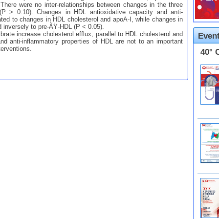
There were no inter-relationships between changes in the three
 (P > 0.10). Changes in HDL antioxidative capacity and anti-
ated to changes in HDL cholesterol and apoA-I, while changes in
d inversely to pre-ÃŸ-HDL (P < 0.05).
te increase cholesterol efflux, parallel to HDL cholesterol and
Event
nd anti-inflammatory properties of HDL are not to an important
terventions.
40° 