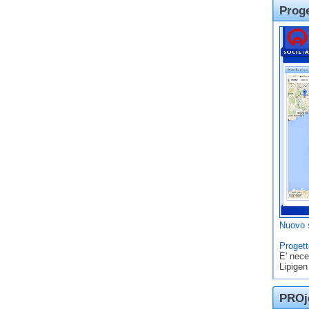
Prog
Nuovo s
Progett
E' nece
Lipigen
PROje