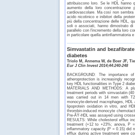
attribuiscono loro. Se le HDL hanno q
aumento della loro concentrazione p
cardiovascolare. Ma così non sembra es
acido nicotinico e inibitori della prot
più della concentrazione delle HDL, que
soli o associati, hanno dimostrato di
parallelo con l'incremento della loro c
in particolare quella antinfiammatoria e
Simvastatin and bezafibrate
diabetes
Triolo M, Annema W, de Boer JF, Tie
Eur J Clin Invest 2014;44:240-248
BACKGROUND: The importance of fun
atheroprotection is increasingly reco
key HDL functionalities in Type 2 diab
MATERIALS AND METHODS: A placebo
treatment periods with simvastatin (40
was carried out in 14 men with T2
monocyte-derived macrophages, HDL an
lipoprotein oxidation in vitro, and 
thrombin-induced monocyte chemotactic 
Pre-ÃŸ-HDL was assayed using crosse
RESULTS: While cholesterol efflux inc
treatment (+12 to +23%; anova, P = 
inflammatory capacity (P = 0.15) did n
efflux during active treatment were co