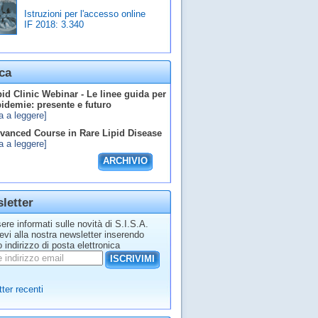
Istruzioni per l'accesso online
IF 2018:
3.340
ca
id Clinic Webinar - Le linee guida per
ipidemie: presente e futuro
a a leggere]
anced Course in Rare Lipid Disease
a a leggere]
ARCHIVIO
letter
ere informati sulle novità di S.I.S.A.
tevi alla nostra newsletter inserendo
o indirizzo di posta elettronica
ISCRIVIMI
ter recenti