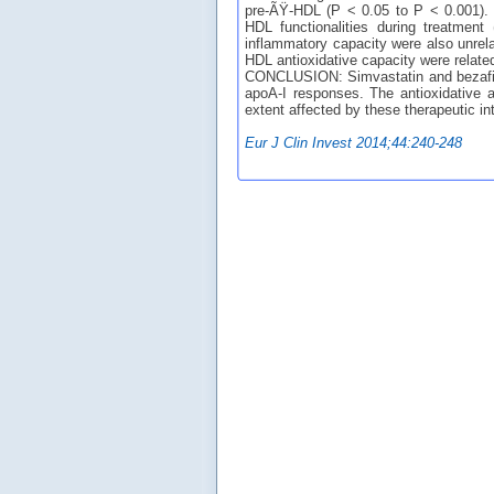
pre-ÃŸ-HDL (P < 0.05 to P < 0.001). 
HDL functionalities during treatment
inflammatory capacity were also unrel
HDL antioxidative capacity were relate
CONCLUSION: Simvastatin and bezafibra
apoA-I responses. The antioxidative a
extent affected by these therapeutic in
Eur J Clin Invest 2014;44:240-248