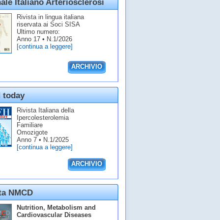
ale Italiano Arteriosclerosi
Rivista in lingua italiana
riservata ai Soci SISA
Ultimo numero:
Anno 17 • N.1/2026
[continua a leggere]
ARCHIVIO
 today
Rivista Italiana della
Ipercolesterolemia
Familiare
Omozigote
Anno 7 • N.1/2025
[continua a leggere]
ARCHIVIO
sta NMCD
Nutrition, Metabolism and
Cardiovascular Diseases