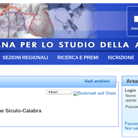
SEZIONI REGIONALI
RICERCA E PREMI
ISCRIZIONE
Area
Vedi archivio
Login
Nome
utente
Passw
e Siculo-Calabra
Passwo
Non sei