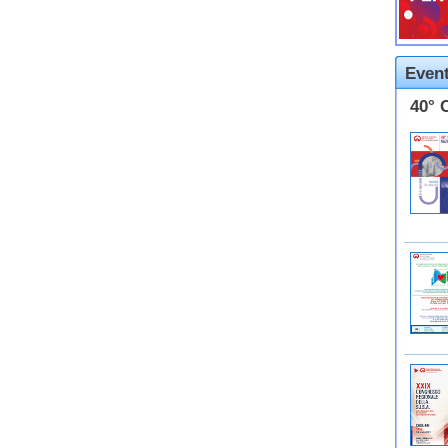
Event
40° 