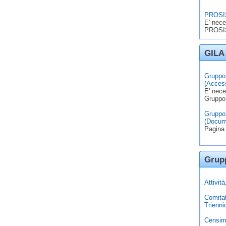
PROSIS
E' nece
PROSIS
GILA 
Gruppo 
(Access
E' nece
Gruppo
Gruppo 
(Docum
Pagina 
Grupp
Attivit
Comita
Trienni
Censim