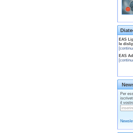
Diate
EAS Lip
le disl
[continu
EAS Adv
[continu
News
Per ess
iscrive
il vostr
Newslet