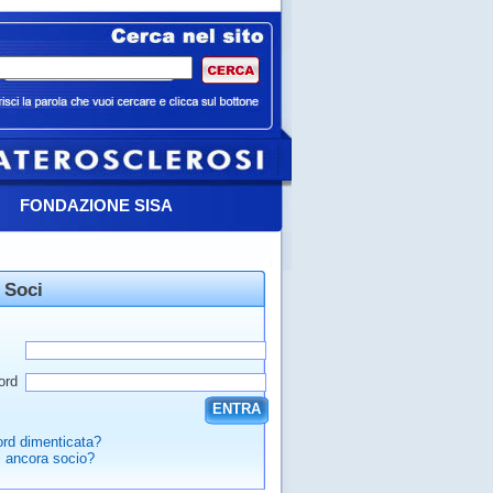
FONDAZIONE SISA
 Soci
ord
ENTRA
rd dimenticata?
 ancora socio?