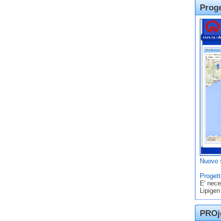
Prog
Nuovo s
Progett
E' nece
Lipigen
PROje