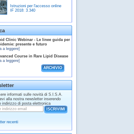
Istruzioni per l'accesso online
IF 2018:
3.340
ca
id Clinic Webinar - Le linee guida per
ipidemie: presente e futuro
a a leggere]
anced Course in Rare Lipid Disease
a a leggere]
ARCHIVIO
letter
ere informati sulle novità di S.I.S.A.
tevi alla nostra newsletter inserendo
o indirizzo di posta elettronica
ISCRIVIMI
ter recenti