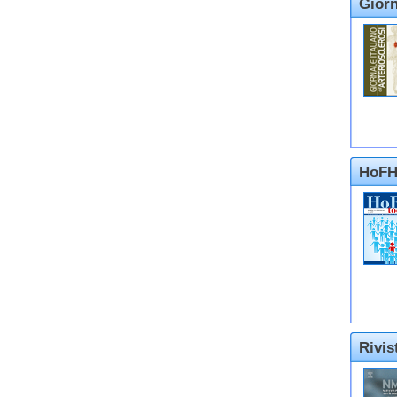
Giorn
HoFH
Rivi